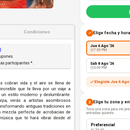
Condiciones
Elige fecha y hor
Jue 6 Ago '26
3
7:00 PM
Cupones.
as participantes *.
Sáb 8 Ago '26
3:00 PM
Elegiste Jue 6 Ago 
s cobran vida y el aire se llena de
creíble que te lleva por un viaje a
n un estilo moderno y deslumbrante.
rpa, verás a artistas asombrosos
Elige tu zona y e
2
transformando antiguas tradiciones en
Toca una zona para ver prec
 mezcla perfecta de acrobacias de
entradas quieres
a música que te hará vibrar desde el
Preferencial
S/ 70.00