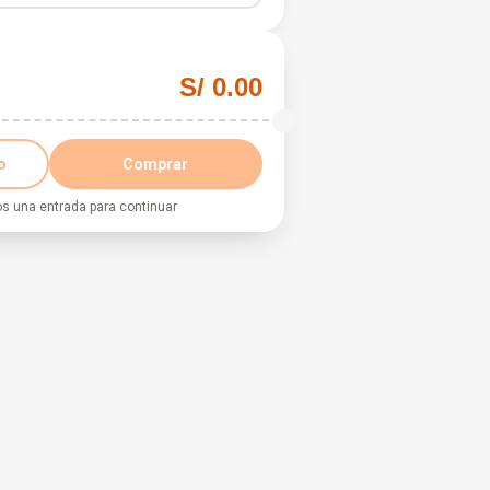
−
+
0
S/ 160.00
S/ 0.00
o
Comprar
os una entrada para continuar
cha y hora
Elige un día primero
S
lar
Confirmar