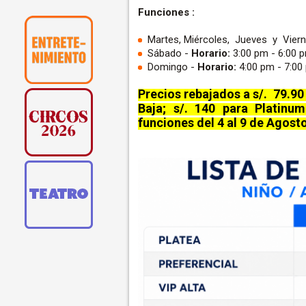
Funciones :
Martes, Miércoles, Jueves y Vier
Sábado -
Horario:
3:00 pm - 6:00 
Domingo -
Horario:
4:00 pm - 7:0
Precios rebajados a s/. 79.90
Baja; s/. 140 para Platinu
funciones del 4 al 9 de Agost