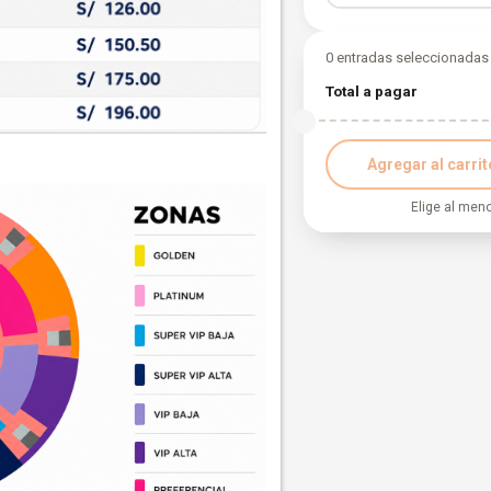
Golden
0 entradas seleccionadas
Total a pagar
Agregar al carrit
Elige al men
Selecciona fe
Julio 2026
D
L
M
M
J
V
Cance