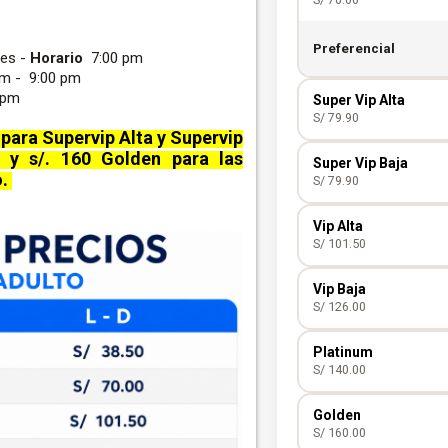
Preferencial
nes -
Horario
7:00 pm
pm - 9:00 pm
0 pm
Super Vip Alta
S/ 79.90
 para Supervip Alta y Supervip
m y s/. 160 Golden para las
Super Vip Baja
Super Vip Alta
o.
S/ 79.90
Vip Alta
Super Vip Baja
S/ 101.50
Vip Baja
Vip Alta
S/ 126.00
Platinum
Vip Baja
S/ 140.00
Golden
Platinum
S/ 160.00