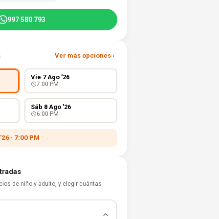
997 580 793
a
Ver más opciones ›
Vie 7 Ago '26
7:00 PM
Sáb 8 Ago '26
6:00 PM
'26 · 7:00 PM
ntradas
ios de niño y adulto, y elegir cuántas