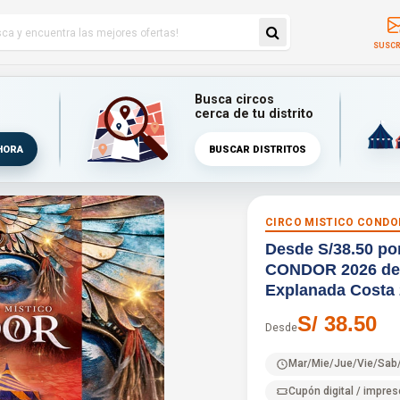
SUSCR
Busca circos
cerca de tu distrito
HORA
BUSCAR DISTRITOS
CIRCO MISTICO CONDO
Desde S/38.50 po
CONDOR 2026 des
Explanada Costa 
S/ 38.50
Desde
Mar/Mie/Jue/Vie/Sab/
Cupón digital / impres