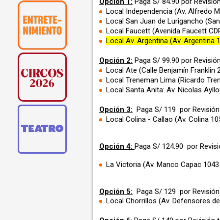
Opción 1:
Paga
S/ 84.90 por Revisió
Local Independencia (Av. Alfredo M
Local San Juan de Lurigancho (Sa
Local Faucett (Avenida Faucett CD
Local Av. Argentina (Av. Argentina 
Opción 2:
Paga
S/ 99.90 por Revisió
Local Ate (Calle Benjamín Franklin 
Local Treneman Lima (Ricardo Tr
Local Santa Anita: Av. Nicolas Ayll
Opción 3:
Paga S/ 119 por
Revisión
Local Colina - Callao (A
v. Colina 10
Opción 4:
Paga S/ 124.90 por Revisi
La Victoria (Av. Manco Capac 1043
Opción 5:
Paga S/ 129 por
Revisión
Local Chorrillos (Av. Defensores d