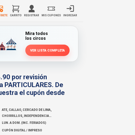
ÍBETE
CARRITO
REGISTRAR
MIS CUPONES
INGRESAR
Mira todos
los circos
VER LISTA COMPLETA
.90 por revisión
ara PARTICULARES. De
estra el cupón desde
ATE, CALLAO, CERCADO DE LIMA,
CHORRILLOS, INDEPENDENCIA,
LA ...
LUN. A DOM. (INC. FERIADOS)
CUPÓN DIGITAL / IMPRESO