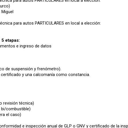
 técnica para autos PARTICULARES en local a elección:
Surco)
n Miguel
técnica para autos PARTICULARES en local a elección:
 5 etapas:
ocumentos e ingreso de datos
anco de suspensión y frenómetro).
 certificado y una calcomanía como constancia.
o revisión técnica)
a bi/combustible)
era el caso)
nformidad e inspección anual de GLP o GNV y certificado de la inspe