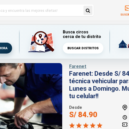
SUSCR
Busca circos
cerca de tu distrito
HORA
BUSCAR DISTRITOS
Farenet
Farenet: Desde S/ 84
técnica vehicular p
Lunes a Domingo. Mu
tu celular!!
Desde
S/ 84.90