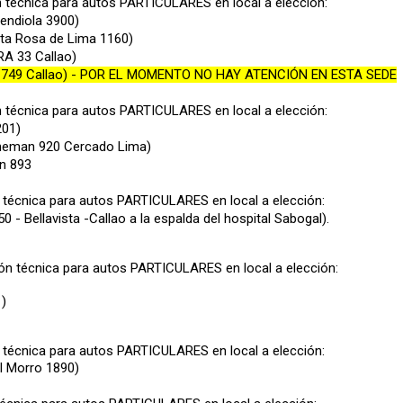
n técnica para autos PARTICULARES en local a elección:
endiola 3900)
nta Rosa de Lima 1160)
RA 33 Callao)
1749 Callao
)
- POR EL MOMENTO NO HAY ATENCIÓN EN ESTA SEDE
n técnica para autos PARTICULARES en local a elección:
201)
eneman 920 Cercado Lima)
on 893
 técnica para autos PARTICULARES en local a elección:
50 - Bellavista -Callao a la espalda del hospital Sabogal).
ón técnica para autos PARTICULARES en local a elección:
 )
 técnica para autos PARTICULARES en local a elección:
el Morro 1890)