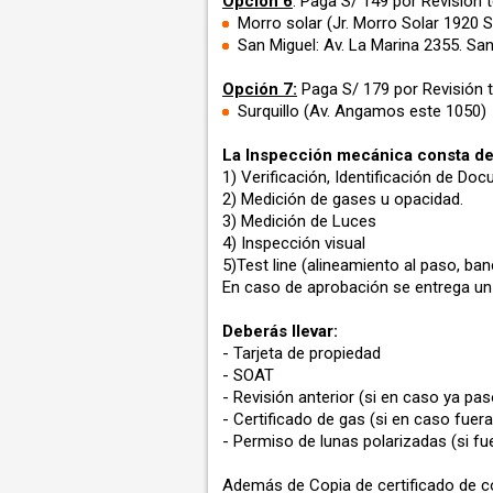
Opción 6
: Paga S/ 149 por Revisión
Morro solar (Jr. Morro Solar 1920 
San Miguel: Av. La Marina 2355. Sa
Opción 7:
Paga S/ 179 por Revisión 
Surquillo (Av. Angamos este 1050)
La Inspección mecánica consta de
1) Verificación, Identificación de D
2) Medición de gases u opacidad.
3) Medición de Luces
4) Inspección visual
5)Test line (alineamiento al paso, b
En caso de aprobación se entrega un
Deberás llevar:
- Tarjeta de propiedad
- SOAT
- Revisión anterior (si en caso ya pas
- Certificado de gas (si en caso fuer
- Permiso de lunas polarizadas (si fu
Además de Copia de certificado de co