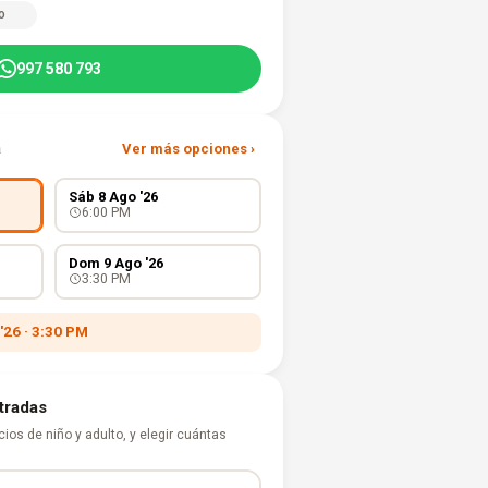
o
997 580 793
a
Ver más opciones ›
Sáb 8 Ago '26
6:00 PM
Dom 9 Ago '26
3:30 PM
'26 · 3:30 PM
ntradas
ios de niño y adulto, y elegir cuántas