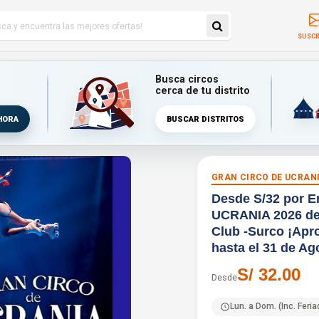
SUSCR
Busca circos
cerca de tu distrito
HORA
BUSCAR DISTRITOS
GRAN CIRCO DE UCRAN
Desde S/32 por 
UCRANIA 2026 del
Club -Surco ¡Apro
hasta el 31 de Ag
S/ 32.00
Desde
Lun. a Dom. (Inc. Feri