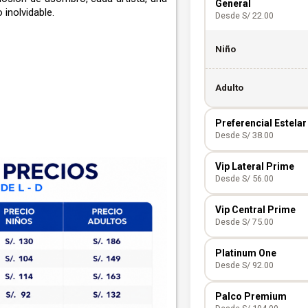
General
inolvidable.
Desde S/ 22.00
Niño
Adulto
Preferencial Estelar
Desde S/ 38.00
Vip Lateral Prime
Niño
Desde S/ 56.00
Adulto
Vip Central Prime
Niño
Desde S/ 75.00
Adulto
Platinum One
Niño
Desde S/ 92.00
Adulto
Palco Premium
Niño