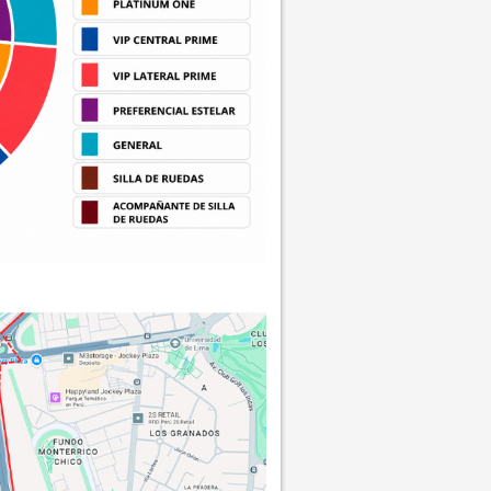
Julio 2026
D
L
M
M
J
V
Cance