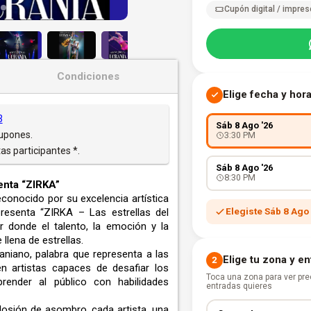
Cupón digital / impres
Condiciones
Elige fecha y hor
3
Sáb 8 Ago '26
Cupones.
3:30 PM
as participantes *.
Sáb 8 Ago '26
8:30 PM
nta “ZIRKA”
econocido por su excelencia artística
Elegiste Sáb 8 Ago 
presenta “ZIRKA – Las estrellas del
 donde el talento, la emoción y la
llena de estrellas.
aniano, palabra que representa a las
Elige tu zona y e
2
en artistas capaces de desafiar los
Toca una zona para ver prec
render al público con habilidades
entradas quieres
osión de asombro, cada artista, una