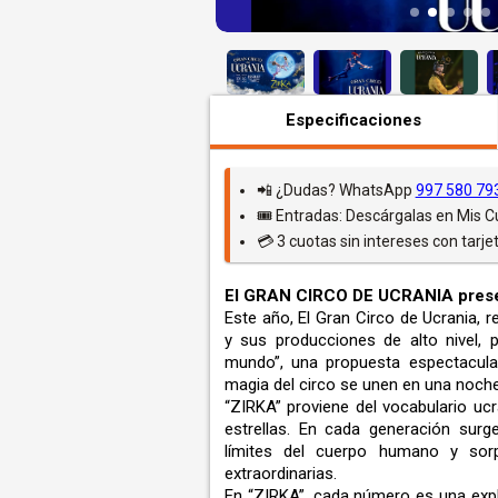
Especificaciones
📲 ¿Dudas? WhatsApp
997 580 79
🎟️ Entradas: Descárgalas en Mis 
💳 3 cuotas sin intereses con tarjet
El GRAN CIRCO DE UCRANIA prese
Este año, El Gran Circo de Ucrania, r
y sus producciones de alto nivel, 
mundo”, una propuesta espectacular
magia del circo se unen en una noche 
“ZIRKA” proviene del vocabulario ucr
estrellas. En cada generación surg
límites del cuerpo humano y sorp
extraordinarias.
En “ZIRKA”, cada número es una expl