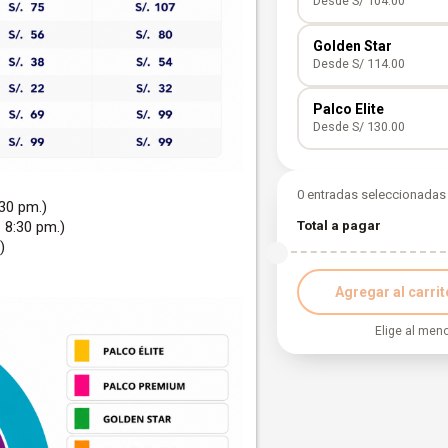
Desde S/ 104.00
Adulto
Golden Star
Niño
Desde S/ 114.00
Adulto
Palco Elite
Niño
Desde S/ 130.00
Adulto
Niño
0 entradas seleccionadas
30 pm.)
Total a pagar
 8:30 pm.)
Adulto
)
Agregar al carrit
Elige al men
Selecciona fe