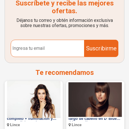
Suscríbete y recibe las mejores
ofertas.
Déjanos tu correo y obtén información exclusiva
sobre nuestras ofertas, promociones y más.
Suscribirme
Te recomendamos
¡Cambia de look! Tinte
Laceado americano a todo
completo + iluminación y
largo de cabello en D' Blue
reacondicionamiento.
¡Liso total!
Lince
Lince