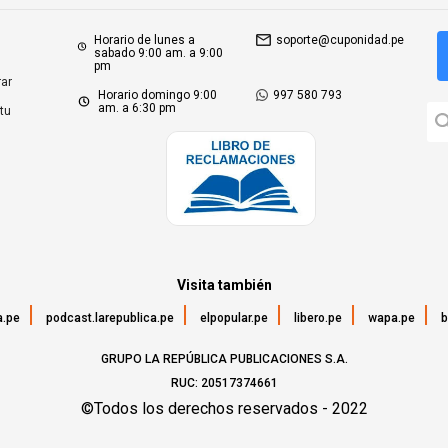
Horario de lunes a
soporte@cuponidad.pe
sabado 9:00 am. a 9:00
pm
ar
Horario domingo 9:00
997 580 793
am. a 6:30 pm
tu
Visita también
a.pe
podcast.larepublica.pe
elpopular.pe
libero.pe
wapa.pe
b
GRUPO LA REPÚBLICA PUBLICACIONES S.A.
RUC: 20517374661
©Todos los derechos reservados - 2022