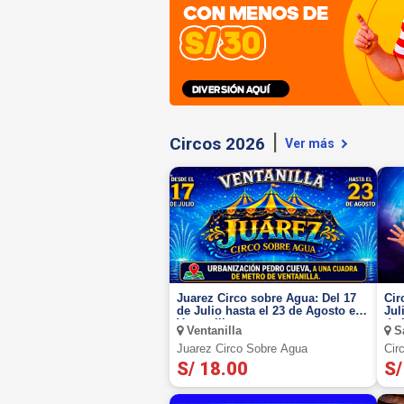
Buffet Almuerzo o Cena + Postre + 1 Ice 
locales
La Bistecca
S/ 85.90
Circos 2026
Ver más
Juarez Circo sobre Agua: Del 17
Cir
de Julio hasta el 23 de Agosto en
Jul
Ventanilla
de 
Ventanilla
Sa
Juarez Circo Sobre Agua
Cir
Hua
S/ 18.00
S/