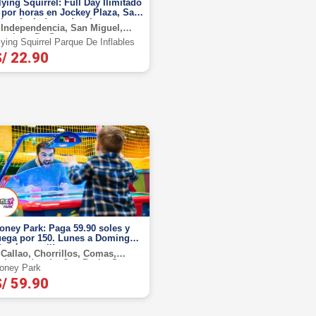
ing Squirrel: Full Day Ilimitado
 por horas en Jockey Plaza, San
iguel e Independencia.
Independencia, San Miguel,
antiago De Surco
lying Squirrel Parque De Inflables
/ 22.90
oney Park: Paga 59.90 soles y
uega por 150. Lunes a Domingo
Cupón movil!
Callao, Chorrillos, Comas,
ndependencia, San Borja, San
oney Park
uan De Miraflores, San Miguel,
/ 59.90
urquillo, Villa Maria Del Triunfo