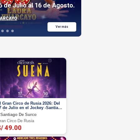
6 de Julio al 16 de Agosto.
La Casa de Timoteo
Agosto en Mega Pl
UARCAYO
La Casa de Timoteo
S/ 24.90
Ver más
l Gran Circo de Rusia 2026: Del
7 de Julio en el Jockey -Santiago
e Surco
Santiago De Surco
ran Circo De Rusia
/ 49.00