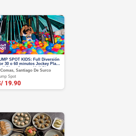
UMP SPOT KIDS: Full Diversión
or 30 o 60 minutos Jockey Plaza,
all Plaza Comas, Mall Plaza
Comas, Santiago De Surco
requipa
ump Spot
/ 19.90