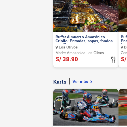
Buffet Almuerzo Amazónico
Buf
Criollo: Entradas, sopas, fondos,
Ens
parrillas, postres y más
Lun
Los Olivos
B
Madre Amazonica Los Olivos
Com
S/ 38.90
S/
Karts
Ver más