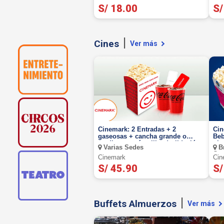
S/ 18.00
S/
Cines
Ver más
Cinemark: 2 Entradas + 2
Cin
gaseosas + cancha grande o
Beb
mediana según elijas (validación
gig
Varias Sedes
Br
ONLINE o física)
Com
Cinemark
Cin
Mar
S/ 45.90
S/
Lin
Bor
Lur
Mir
De 
Buffets Almuerzos
Ver más