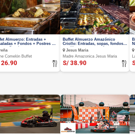
fet Almuerzo: Entradas +
Buffet Almuerzo Amazónico
B
aladas + Fondos + Postres de
Criollo: Entradas, sopas, fondos,
N
es a Domingo
parrillas, postres y más
reña
Jesus Maria
e Comelón Buffet
Madre Amazonica Jesus Maria
L
 26.90
S/ 38.90
S