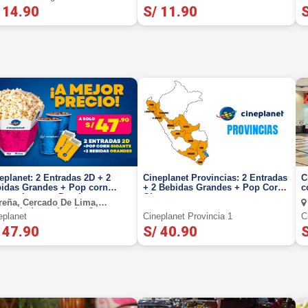
 14.90
S/ 11.90
S
eplanet: 2 Entradas 2D + 2
Cineplanet Provincias: 2 Entradas
C
idas Grandes + Pop corn
+ 2 Bebidas Grandes + Pop Corn
c
ante. Lunes a Domingo
Gigante
m
eña, Cercado De Lima,
as, Independencia, Jesus
eplanet
Cineplanet Provincia 1
C
ia, La Molina, La Victoria,
 47.90
S/ 40.90
S
ce, Los Olivos, Miraflores, San
ja, San Isidro, San Juan De
igancho, San Juan De
aflores, San Miguel, Santiago
Surco, Surquillo