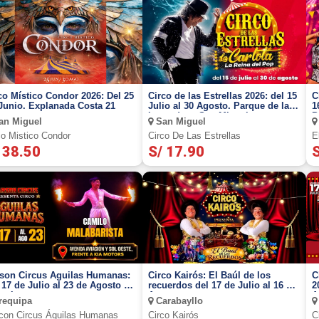
co Místico Condor 2026: Del 25
Circo de las Estrellas 2026: del 15
C
Junio. Explanada Costa 21
Julio al 30 Agosto. Parque de las
1
Leyendas - San Miguel
P
n Miguel
San Miguel
co Mistico Condor
Circo De Las Estrellas
E
 38.50
S/ 17.90
S
son Circus Águilas Humanas:
Circo Kairós: El Baúl de los
C
 17 de Julio al 23 de Agosto en
recuerdos del 17 de Julio al 16 de
2
quipa
Agosto
A
equipa
Carabayllo
I
con Circus Águilas Humanas
Circo Kairós
C