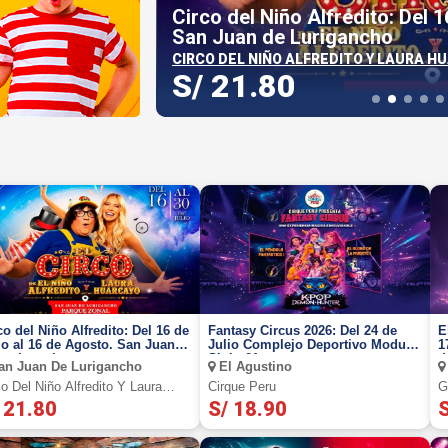
tea en sus 4
Circo del Niño Alfredito: Del 1
San Juan de Lurigancho
CIRCO DEL NIÑO ALFREDITO Y LAURA H
S/ 21.80
Ver más
co del Niño Alfredito: Del 16 de
Fantasy Circus 2026: Del 24 de
E
io al 16 de Agosto. San Juan
Julio Complejo Deportivo Modulo
1
Lurigancho
Siglo 21
d
n Juan De Lurigancho
El Agustino
co Del Niño Alfredito Y Laura
Cirque Peru
G
rcayo
 21.80
S/ 18.90
S