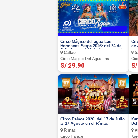
Circo Mágico del agua Las
Cir
Hermanas Serpa 2026: del 24 de
de 
Julio hasta el 16 de Agosto en el
Callao
Sa
Mall Plaza Bellavista - Callao
Circo Magico Del Agua Las
Cir
Hermanas Serpa
S/ 29.90
S/
Circo Palace 2026: del 17 de Julio
Kar
al 17 Agosto en el Rímac
Del
Are
Rimac
Ar
Circo Palace
Kar