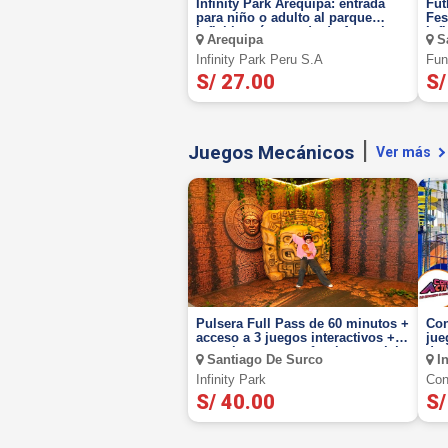
Infinity Park Arequipa: entrada
Fut
para niño o adulto al parque
Fes
inflable más grande de Arewuipa
Inf
Arequipa
Sa
Infinity Park Peru S.a
Fun
S/ 27.00
S/
Juegos Mecánicos
Ver más
Pulsera Full Pass de 60 minutos +
Con
acceso a 3 juegos interactivos +
juega 150 ¡Mues
garra humana. un fascinante viaje
des
Santiago De Surco
In
bajo el mar, lleno de colores,
misterios y más
Infinity Park
Con
S/ 40.00
S/