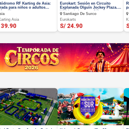
tódromo RF Karting de Asia:
Eurokart: Sesión en Circuito
R
rada para niños o adultos
Explanada Olguín Jockey Plaza.
p
ún elijas
Válido de Lunes a Sábado
sia
Santiago De Surco
Karting Asia
Eurokarts
K
 39.90
S/ 24.90
S