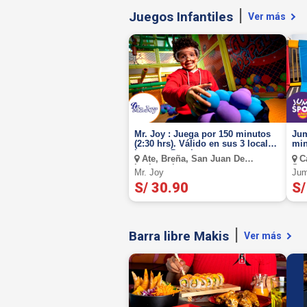
Juegos Infantiles
Ver más
Mr. Joy : Juega por 150 minutos
Jum
(2:30 hrs). Válido en sus 3 locales.
min
Lunes a Domingo.
Ate, Breña, San Juan De
Ca
Lurigancho
San
Mr. Joy
Jum
De 
S/ 30.90
S/
Barra libre Makis
Ver más