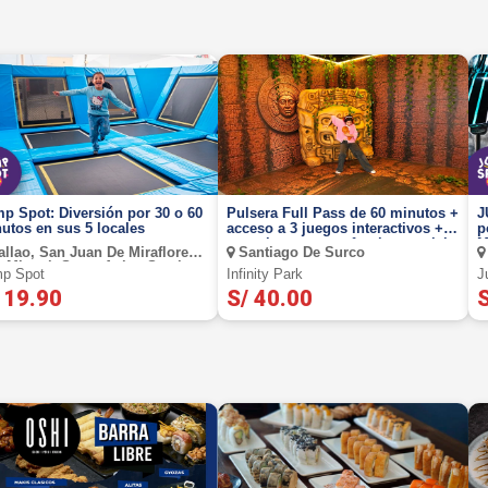
p Spot: Diversión por 30 o 60
Pulsera Full Pass de 60 minutos +
J
utos en sus 5 locales
acceso a 3 juegos interactivos +
p
garra humana. un fascinante viaje
M
llao, San Juan De Miraflores,
Santiago De Surco
bajo el mar, lleno de colores,
A
 Miguel, Santa Anita, Santiago
p Spot
misterios y más
Infinity Park
J
Surco
 19.90
S/ 40.00
S