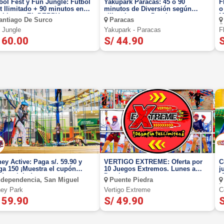
bol Fest y Fun Jungle: Futbol
Yakupark Paracas: 45 o 90
Fly
t Ilimitado + 90 minutos en
minutos de Diversión según
o
lables en EL DERBY
elijas. Lunes a Domingo
M
ntiago De Surco
Paracas
S
 Jungle
Yakupark - Paracas
F
 60.00
S/ 44.90
S
ey Active: Paga s/. 59.90 y
VERTIGO EXTREME: Oferta por
C
tra el cupón
10 Juegos Extremos. Lunes a
j
de celular!
Domingo
¡
dependencia, San Miguel
Puente Piedra
I
ey Park
Vertigo Extreme
C
J
 59.90
S/ 49.90
S
S