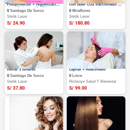
Plasma Rico en Plaquetas +
Rejuvenecimiento full face
Fotoprotector + Higienización
con láser CO2 fraccionado +
de la Piel + Loción Tónica en
consulta
Santiago De Surco
Miraflores
Stetik Laser
Stetik Laser
Stetik Laser
S/ 24.90
S/ 180.80
Láser CO2 fraccionado para
Plasma rico en plaquetas
retirar 5 lunares
capilar + Reactivado
Santiago De Surco
Lince
Stetik Laser
Richsoye Salud Y Bienestar
S/ 37.80
S/ 99.00