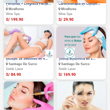
Masaje Relajante para 2
3 Sesiones de full
Personas + Limpieza Facial +
Carboxiterapia en Cuerpo
Exfoliación en Espalda + 2
completo con Wine Spa
Miraflores
Miraflores
Copas de Vino con Wine Spa
Wine Spa
Wine Spa
S/ 199.90
S/ 29.90
Depilación Láser IPL,
20 Unidades de Aplicación de
Incluye: 28 Sesiones en 4
Toxina Botulínica en 1
Zonas
ZonaStetik Laser
Santiago De Surco
Santiago De Surco
Stetik Laser
Stetik Laser
S/ 84.90
S/ 169.90