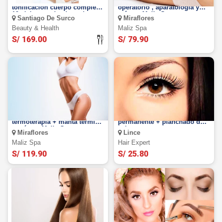
Tratamiento reductor +
Drenaje linfático post
tonificación cuerpo completo
operatorio , aparatología y
12 visitas, carboxiterapia ,
más en Maliz Spa
Santiago De Surco
Miraflores
drenaje linfático, manta
térmica y más
Beauty & Health
Maliz Spa
S/ 169.00
S/ 79.90
Lipolaser sin cirugía +
¡Mirada impactante! Rizado
termoterapia + manta térmica
permanente + planchado de
y más en Maliz Spa
cejas
Miraflores
Lince
Maliz Spa
Hair Expert
S/ 119.90
S/ 25.80