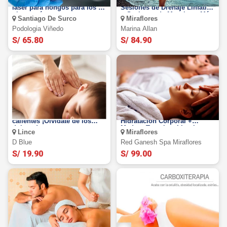
5 sesiones de tratamiento
Sesiones de Dermopulido +
láser para hongos para los 2
Sesiones de Drenaje Linfático
pies y más.
+ Sesiones de Masajes y Más
Santiago De Surco
Miraflores
Podologia Viñedo
Marina Allan
S/ 65.80
S/ 84.90
Masaje relajante con piedras
Spa Romántico para 2
calientes ¡Olvídate de los
Hidratación Corporal +
dolores!
Madero Terapia + Limpieza
Lince
Miraflores
Facial y Más
D Blue
Red Ganesh Spa Miraflores
S/ 19.90
S/ 99.00