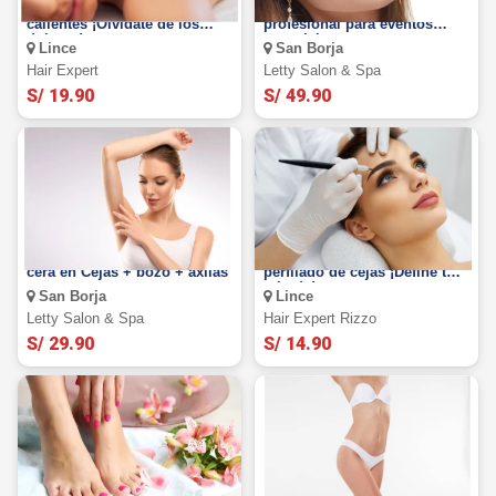
Masaje relajante con piedras
SAN BORJA: Maquillaje
calientes ¡Olvídate de los
profesional para eventos
dolores!
especiales
Lince
San Borja
Hair Expert
Letty Salon & Spa
S/ 19.90
S/ 49.90
SAN BORJA: Depilación con
Diseño + planchado +
cera en Cejas + bozo + axilas
perfilado de cejas ¡Define tu
mirada!
San Borja
Lince
Letty Salon & Spa
Hair Expert Rizzo
S/ 29.90
S/ 14.90