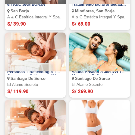
10 visitas de carboxiterapia
¡Dale vida a tu piel!
en A&C SAN BORJA
Tratamiento facial antiedad
con Led Photon
San Borja
Miraflores, San Borja
A & C Estética Integral Y Spa.
A & C Estética Integral Y Spa.
S/ 39.90
S/ 69.00
Sesión de Masajes Para 2
Experiencia Relajante para 2:
Personas + Reflexología +
Sauna Privado o Jacuzzi +
Compresas Calientes y Más
Masajes + Reflexología +
Santiago De Surco
Santiago De Surco
en El Álamo Secreto
Limpieza facial Express
El Alamo Secreto
El Alamo Secreto
S/ 119.90
S/ 269.90