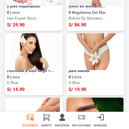
Manicure y pedicure. ¡Manos
Depilación de cejas, axilas y
y pies impecables!
bikini en Montalvo
Bolognesi!
Lince
Magdalena Del Mar
Hair Expert Rizzo
Belove By Montalvo,
Magdalena.
S/ 29.90
S/ 84.90
Tratamiento capilar de
Depilación brasilera completa
chocolate a todo largo +
para damas.
infrarojo¡Cabello super
Lince
Lince
brilloso!
D Blue
D Blue
S/ 14.90
S/ 19.90
SUSCRÍBETE
CARRITO
REGISTRAR
MIS CUPONES
INGRESAR