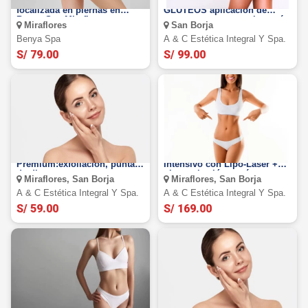
Sesiones de Anticelulitis
LEVANTAMIENTO DE
focalizada en piernas en
GLUTEOS aplicación de
Benya Spa Miraflores
peptona, vacumterapia y más
Miraflores
San Borja
Benya Spa
A & C Estética Integral Y Spa.
S/ 79.00
S/ 99.00
Facial Rejuvenecedor
Tratamiento Reductor
Premium:exfoliación, punta
Intensivo con Lipo-Láser +
de diamante,
ultracavitación y más
Miraflores, San Borja
Miraflores, San Borja
desincrustación, y más
A & C Estética Integral Y Spa.
A & C Estética Integral Y Spa.
S/ 59.00
S/ 169.00