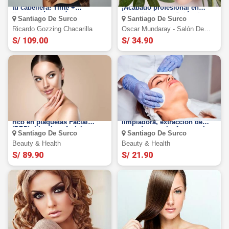
MORENA ILUMINADA ¡Realza
Manicure en acrílico.
tu cabellera! Tinte +
¡Acabado profesional en
iluminación y más
Oscar Mundaray Salón de
Santiago De Surco
Santiago De Surco
uñas!
Ricardo Gozzing Chacarilla
Oscar Mundaray - Salón De
Belleza
S/ 109.00
S/ 34.90
¡Para ellas y ellos! Plasma
Tratamiento facial, leche
rico en plaquetas Facial
limpiadora, extracción de
(PRP): Limpieza facial,
comedones, alta frecuencia y
Santiago De Surco
Santiago De Surco
aplicación de PRP, mascarilla
mascarilla de vitamina C en
de colágeno y más
Beauty & Health
Beauty & Health
Beauty & Health
S/ 89.90
S/ 21.90