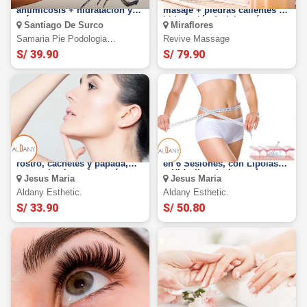
Podología integral +
Relaxing Spa para 1 o 2,
antimicosis + hidratación y
masaje + piedras calientes +
más
hidratación facial y más
Santiago De Surco
Miraflores
Samaria Pie Podologia
Revive Massage
Profesional
S/ 39.90
S/ 79.90
3 visitas de afinamiento de
Adelgazar con FULL BODY
rostro, cachetes y papada,
en 6 Sesiones, con Lipolaser
con carboxiterapia y más
+ Hidrolipoclasia y más
Jesus Maria
Jesus Maria
Aldany Esthetic.
Aldany Esthetic.
S/ 33.90
S/ 50.80