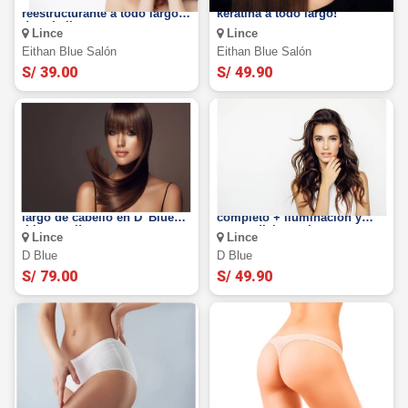
tratamiento capilar
¡Alisado brasilero con
reestructurante a todo largo
keratina a todo largo!
de cabello
Lince
Lince
Eithan Blue Salón
Eithan Blue Salón
S/ 39.00
S/ 49.90
Laceado americano a todo
¡Cambia de look! Tinte
largo de cabello en D' Blue
completo + iluminación y
¡Liso total!
reacondicionamiento.
Lince
Lince
D Blue
D Blue
S/ 79.00
S/ 49.90