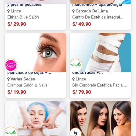
Manicure y pedicure. ¡Manos
Limpieza facial con acido
y pies impecables!
hialuronico + aparatología
Lince
Cercado De Lima
Eithan Blue Salón
Centro De Estética Integral
Elein
S/ 29.90
S/ 49.90
Rizado de pestañas +
Yesoterapia con lipoláser +
planchado de cejas +
ondas rusas +
perfilado con diseño +
Crioreafirmante y más
Varias Sedes
Lince
manicure
Glamour Salón & Nails
Bio Corporale Estética Facial Y
Corporal
S/ 19.90
S/ 79.90