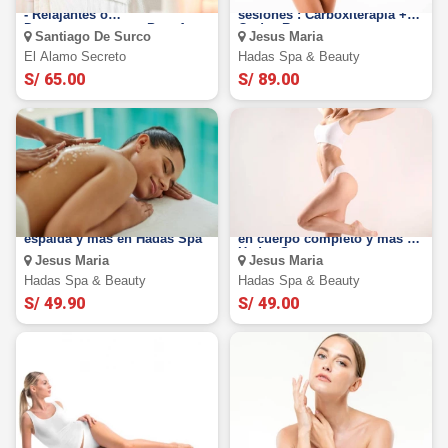
Sesión de Masajes a Elección
Pack reductor intensivo 30
- Relajantes o
sesiones : Carboxiterapia +
Descontracturantes Para 1
Ondas Rusas +
Santiago De Surco
Jesus Maria
Persona en El Álamo Secreto
Ultracavitación y más
El Alamo Secreto
Hadas Spa & Beauty
S/ 65.00
S/ 89.00
Exfoliación y aclaramiento de
10 Visitas de Caboxiterapia
espalda y más en Hadas Spa
en cuerpo completo y más en
Hadas Spa
Jesus Maria
Jesus Maria
Hadas Spa & Beauty
Hadas Spa & Beauty
S/ 49.90
S/ 49.00