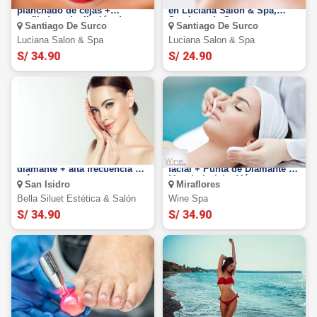
Lifting de pestañas +
Rizado + Tintura de Pestañas
planchado de cejas +
en Luciana Salón & Spa,
perfilado + depilación de
Santiago de Surco
Santiago De Surco
Santiago De Surco
bozo
Luciana Salon & Spa
Luciana Salon & Spa
S/ 34.90
S/ 24.90
Limpieza facial + punta de
Limpieza facial : Exfoliación
diamante + alta frecuencia y
facial + Punta de Diamante +
más
Masaje facial y Más
San Isidro
Miraflores
Bella Siluet Estética & Salón
Wine Spa
S/ 34.90
S/ 34.90