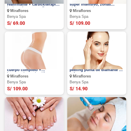
Tratamiento reductor o
10 sesiones de Liporeductor
reafirmante + carboxiterapia.
super intensivo, zonas
Incluye 4 zonas en Benya
abdomen y cintura.
Miraflores
Miraflores
Spa
Benya Spa
Benya Spa
S/ 69.00
S/ 109.00
10 visitas de liporeductor en
Limpieza facial profunda +
cuerpo completo +
peeling punta de diamante y
levantamiento de glúteos y
más
Miraflores
Miraflores
más.
Benya Spa
Benya Spa
S/ 109.00
S/ 14.90