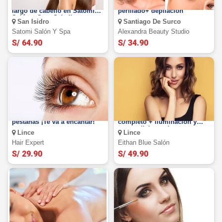
LACEADO ESPEJO para todo
Laminado de cejas +
largo de cabello en Satomi
perfilado+ depilación
Salón y Spa ¡Cabello
San Isidro
Santiago De Surco
radiante!
Satomi Salón Y Spa
Alexandra Beauty Studio
S/ 64.90
S/ 34.90
Rizado permanente de
¡Cambia de look! Tinte
pestañas ¡Te va a encantar!
completo + iluminación y
reacondicionamiento.
Lince
Lince
Hair Expert
Eithan Blue Salón
S/ 29.90
S/ 49.90