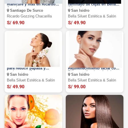
Maquillaje de fiesta,cepillado
Lifting de pestañas y
manicure y mas en Ricardo
laminado de cejas en Bella
Gozzing.
Siluet Spa
Santiago De Surco
San Isidro
Ricardo Gozzing Chacarilla
Bella Siluet Estética & Salón
S/ 69.90
S/ 49.90
3 sesiones de tratamiento
Tratamiento de
para reducir papada y
Rejuvenecimiento facial con
cachetes y más
Plasma + limpieza facial
San Isidro
San Isidro
profunda + exfoliante y más
Bella Siluet Estética & Salón
Bella Siluet Estética & Salón
S/ 49.90
S/ 99.00