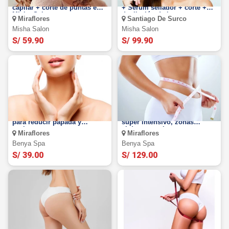
Tinte completo + botox
Laceado orgánico todo largo
capilar + corte de puntas en
+ Serúm sellador + corte +
Misha Salon
depilación de bozo
Miraflores
Santiago De Surco
Misha Salon
Misha Salon
S/ 59.90
S/ 99.90
3 sesiones de tratamiento
10 sesiones de Liporeductor
para reducir papada y
super intensivo, zonas
cachetes.
abdomen y cintura.
Miraflores
Miraflores
Benya Spa
Benya Spa
S/ 39.00
S/ 129.00