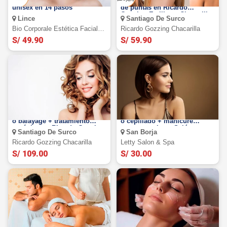
Limpieza facial profunda
Alisado Gold Keratin + corte
unisex en 14 pasos
de puntas en Ricardo
Gozzing Estilistas Chacarilla
Lince
Santiago De Surco
Bio Corporale Estética Facial Y
Ricardo Gozzing Chacarilla
Corporal
S/ 49.90
S/ 59.90
Tinte completo + iluminación
Corte de Cabello + planchado
o balayage + tratamiento
o cepillado + manicure
orgánico en Ricardo Gozzing
express en Letty Salón,
Santiago De Surco
San Borja
Ricardo Gozzing Chacarilla
Letty Salon & Spa
S/ 109.00
S/ 30.00