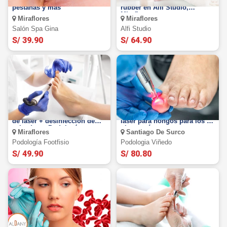
Miraflores: Extensiones de
Manicura con nivelación
pestañas y más
rubber en Alfi Studio,
Miraflores.
Miraflores
Miraflores
Salón Spa Gina
Alfi Studio
S/ 39.90
S/ 64.90
Podología integral +sesión
5 sesiones de tratamiento
de laser + desinfección de
láser para hongos para los 2
calzado en Podología
pies y más.
Miraflores
Santiago De Surco
Footfisio Miraflores
Podología Footfisio
Podologia Viñedo
S/ 49.90
S/ 80.80