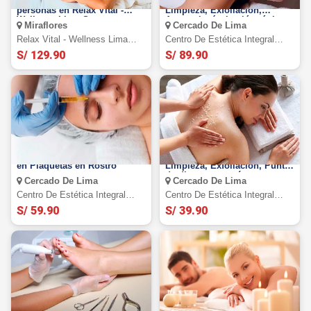
Day Spa + facial para 2
Limpieza Facial en 12 pasos:
personas en Relax Vital -
Limpieza, Exfoliación,
Wellness Lima Spa
Aparatología, Loción tónica y
Miraflores
Cercado De Lima
Miraflores.
más
Relax Vital - Wellness Lima
Centro De Estética Integral
Spa Miraflores
Elein
S/ 129.90
S/ 89.90
Aplicación de Plasma Rico
Exfoliación de espalda:
en Plaquetas en Rostro
Limpieza, Exfoliación, Punta
de diamante y más
Cercado De Lima
Cercado De Lima
Centro De Estética Integral
Centro De Estética Integral
Elein
Elein
S/ 59.90
S/ 39.90