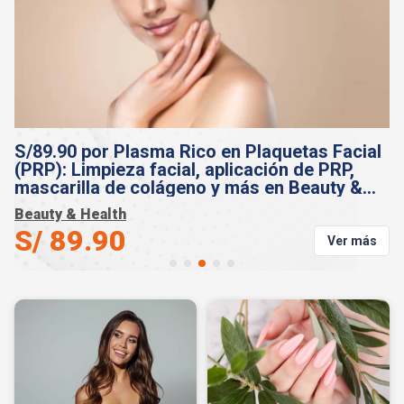
S/89.90 por Plasma Rico en Plaquetas Facial
S/21.90 
(PRP): Limpieza facial, aplicación de PRP,
l
mascarilla de colágeno y más en Beauty &
f
Health
B
Beauty & Health
B
S/ 89.90
S
s
Ver más