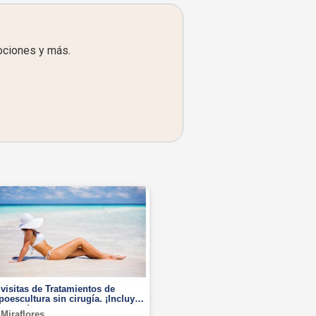
ociones y más.
 visitas de Tratamientos de
ipoescultura sin cirugía. ¡Incluye
 zonas!
Miraflores