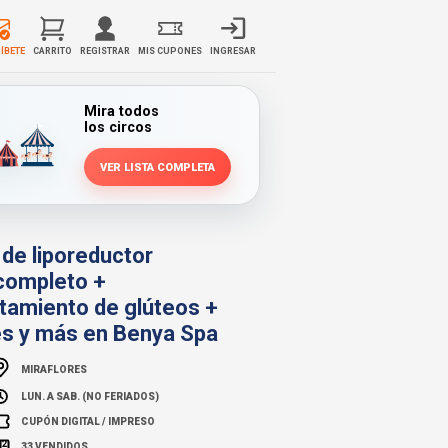
ÍBETE
CARRITO
REGISTRAR
MIS CUPONES
INGRESAR
Mira todos
los circos
VER LISTA COMPLETA
 de liporeductor
 completo +
ntamiento de glúteos +
s y más en Benya Spa
MIRAFLORES
LUN. A SAB. (NO FERIADOS)
CUPÓN DIGITAL / IMPRESO
33 VENDIDOS