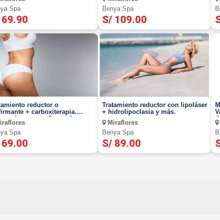
ya Spa
Benya Spa
B
 69.90
S/ 109.00
S
tamiento reductor o
Tratamiento reductor con lipoláser
M
firmante + carboxiterapia.
+ hidrolipoclasia y más.
V
luye 4 zonas en Benya Spa
O
raflores
Miraflores
m
ya Spa
Benya Spa
B
 69.00
S/ 89.00
S