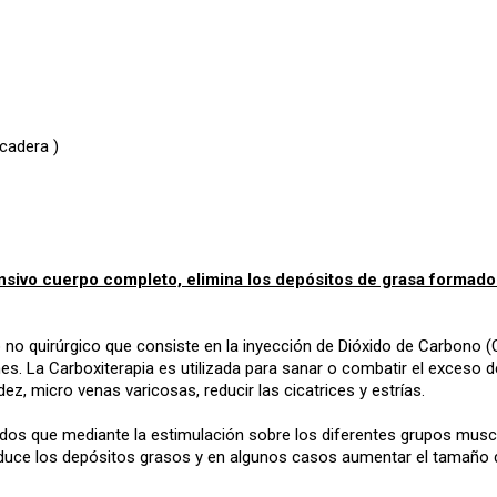
cadera )
ensivo cuerpo completo, elimina los depósitos de grasa formados
no quirúrgico que consiste en la inyección de Dióxido de Carbono (
s. La Carboxiterapia es utilizada para sanar o combatir el exceso de 
idez, micro venas varicosas, reducir las cicatrices y estrías.
odos que mediante la estimulación sobre los diferentes grupos musc
 reduce los depósitos grasos y en algunos casos aumentar el tamaño