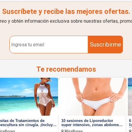
Suscríbete y recibe las mejores ofertas.
rreo y obtén información exclusiva sobre nuestras ofertas, prom
Suscribirme
Te recomendamos
isitas de Tratamientos de
10 sesiones de Liporeductor
6
oescultura sin cirugía. ¡Incluye
super intensivo, zonas abdomen y
l
onas!
cintura.
3
raflores
Miraflores