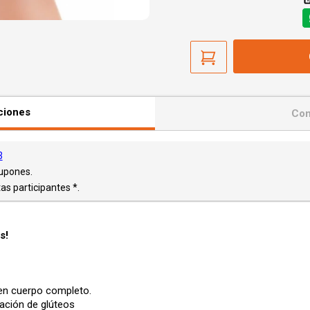
ciones
Con
3
Cupones.
as participantes *.
s!
o en cuerpo completo.
icación de glúteos