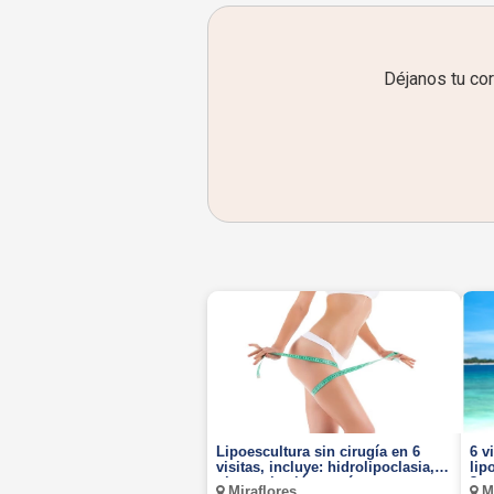
Déjanos tu co
Lipoescultura sin cirugía en 6
6 v
visitas, incluye: hidrolipoclasia,
lip
ultracavitación y más.
3 z
Miraflores
Mi