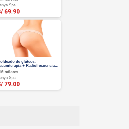
enya Spa
/ 69.90
oldeado de glúteos:
acumterapia + Radiofrecuencia +
ndas Rusas + Carboxiterapia y
Miraflores
ás.
enya Spa
/ 79.00