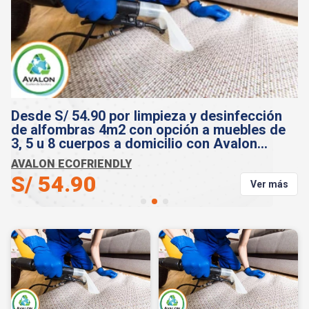
Desde S/ 54.90 por limpieza y desinfección
D
de alfombras 4m2 con opción a muebles de
p
3, 5 u 8 cuerpos a domicilio con Avalon
c
Ecofriendly
AVALON ECOFRIENDLY
A
S/ 54.90
S
s
Ver más