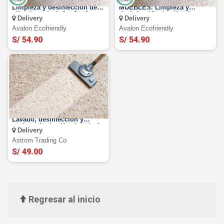
LAVADO DE ALFOMBRAS.
LAVADO DE ALFOMBRAS Y
Limpieza y desinfección de
MUEBLES. Limpieza y
alfombras de 4, 6 u 8 m2 a
desinfección de alfombra
Delivery
Delivery
domicilio
4m2
Avalon Ecofriendly
Avalon Ecofriendly
S/ 54.90
S/ 54.90
LAVADO DE ALFOMBRAS.
Lavado, desinfección y
perfumado de alfombra de 4
Delivery
o 6 metros
Astrom Trading Co
S/ 49.00
Regresar al inicio