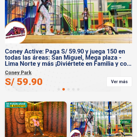
Coney Active: Paga S/ 59.90 y juega 150 en
C
todas las áreas: San Miguel, Mega plaza -
j
en
Lima Norte y más ¡Diviértete en Familia y con
L
Amigos! ¡Muestra el cupón desde tu celular!
c
Coney Park
C
Lima Norte
S/ 59.90
S
s
Ver más