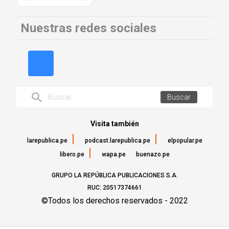
Nuestras redes sociales
Buscar
Visita también
larepublica.pe
podcast.larepublica.pe
elpopular.pe
libero.pe
wapa.pe
buenazo.pe
GRUPO LA REPÚBLICA PUBLICACIONES S.A.
RUC: 20517374661
©Todos los derechos reservados - 2022