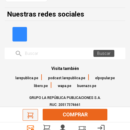
Nuestras redes sociales
Buscar
Visita también
larepublica.pe
podcast.larepublica.pe
elpopular.pe
libero.pe
wapa.pe
buenazo.pe
GRUPO LA REPÚBLICA PUBLICACIONES S.A.
RUC: 20517374661
©Todos los derechos reservados - 2022
COMPRAR