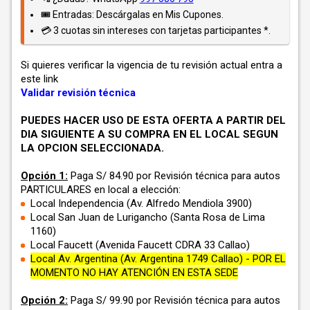
🎟️ Entradas: Descárgalas en Mis Cupones.
💳 3 cuotas sin intereses con tarjetas participantes *.
Si quieres verificar la vigencia de tu revisión actual entra a
este link
Validar revisión técnica
PUEDES HACER USO DE ESTA OFERTA A PARTIR DEL
DIA SIGUIENTE A SU COMPRA
EN EL LOCAL SEGUN
LA OPCION SELECCIONADA.
Opción 1:
Paga
S/ 84.90 por Revisión técnica para autos
PARTICULARES en local a elección:
Local Independencia (Av. Alfredo Mendiola 3900)
Local San Juan de Lurigancho (Santa Rosa de Lima
1160)
Local Faucett (Avenida Faucett CDRA 33 Callao)
Local Av. Argentina (Av. Argentina 1749 Callao
)
- POR EL
MOMENTO NO HAY ATENCIÓN EN ESTA SEDE
Opción 2:
Paga
S/ 99.90 por Revisión técnica para autos