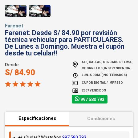
Farenet
Farenet: Desde S/ 84.90 por revisión
técnica vehicular para PARTICULARES.
De Lunes a Domingo. Muestra el cupón
desde tu celular!!
ATE, CALLAO, CERCADO DE LIMA,
Desde
CHORRILLOS, INDEPENDENCIA,
S/ 84.90
LA ...
LUN. A DOM. (INC. FERIADOS)
CUPÓN DIGITAL / IMPRESO
2307 VENDIDOS
997 580 793
Especificaciones
Condiciones
📲 ¿Dudas? WhatsApp
997 580 793