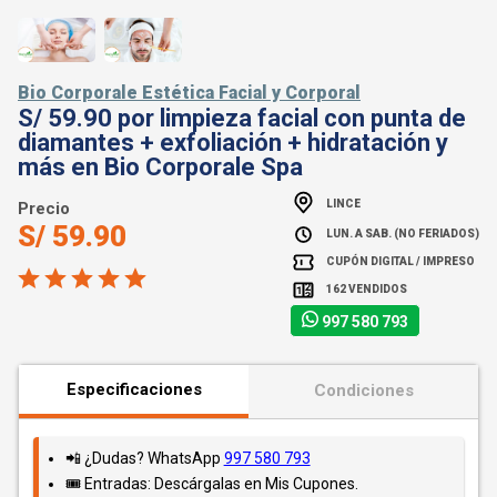
Bio Corporale Estética Facial y Corporal
S/ 59.90 por limpieza facial con punta de
diamantes + exfoliación + hidratación y
más en Bio Corporale Spa
LINCE
Precio
S/ 59.90
LUN. A SAB. (NO FERIADOS)
CUPÓN DIGITAL / IMPRESO
162 VENDIDOS
997 580 793
Especificaciones
Condiciones
📲 ¿Dudas? WhatsApp
997 580 793
🎟️ Entradas: Descárgalas en Mis Cupones.