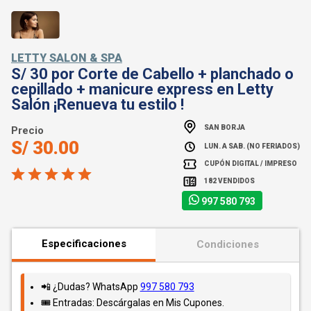
LETTY SALON & SPA
S/ 30 por Corte de Cabello + planchado o
cepillado + manicure express en Letty
Salón ¡Renueva tu estilo !
SAN BORJA
Precio
S/ 30.00
LUN. A SAB. (NO FERIADOS)
CUPÓN DIGITAL / IMPRESO
182 VENDIDOS
997 580 793
Especificaciones
Condiciones
📲 ¿Dudas? WhatsApp
997 580 793
🎟️ Entradas: Descárgalas en Mis Cupones.