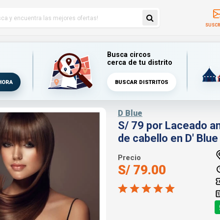
SUSCR
Busca circos
cerca de tu distrito
HORA
BUSCAR DISTRITOS
D Blue
S/ 79 por Laceado a
de cabello en D' Blue 
Precio
S/ 79.00