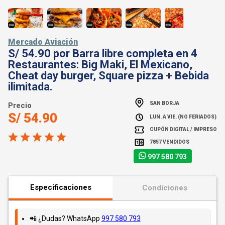
Mercado Aviación
S/ 54.90 por Barra libre completa en 4
Restaurantes: Big Maki, El Mexicano,
Cheat day burger, Square pizza + Bebida
ilimitada.
SAN BORJA
Precio
S/ 54.90
LUN. A VIE. (NO FERIADOS)
CUPÓN DIGITAL / IMPRESO
7857 VENDIDOS
997 580 793
Especificaciones
Condiciones
📲 ¿Dudas? WhatsApp
997 580 793