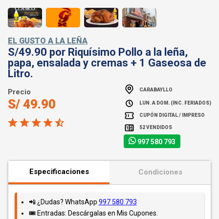
EL GUSTO A LA LEÑA
S/49.90 por Riquísimo Pollo a la leña,
papa, ensalada y cremas + 1 Gaseosa de
Litro.
CARABAYLLO
Precio
S/ 49.90
LUN. A DOM. (INC. FERIADOS)
CUPÓN DIGITAL / IMPRESO
52 VENDIDOS
997 580 793
Especificaciones
Condiciones
📲 ¿Dudas? WhatsApp
997 580 793
🎟️ Entradas: Descárgalas en Mis Cupones.