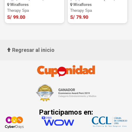
calientes y mas
facial express y más en
Miraflores
Miraflores
THERAPY SPA ¡Miraflores!
Therapy Spa
Therapy Spa
S/ 99.00
S/ 79.90
Regresar al inicio
Participamos en: