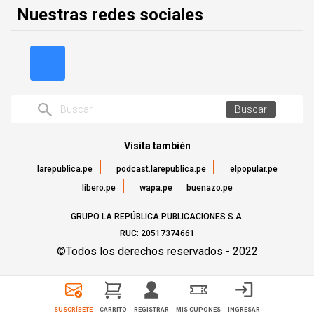
Nuestras redes sociales
Buscar
Visita también
larepublica.pe
podcast.larepublica.pe
elpopular.pe
libero.pe
wapa.pe
buenazo.pe
GRUPO LA REPÚBLICA PUBLICACIONES S.A.
RUC: 20517374661
©Todos los derechos reservados - 2022
SUSCRÍBETE
CARRITO
REGISTRAR
MIS CUPONES
INGRESAR