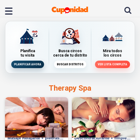
Planifica
Busca circos
Mira todos
tu visita
cerca de tu distrito
los circos
PLANIFICAR AHORA
BUSCAR DISTRITOS
VER LISTA COMPLETA
Therapy Spa
Masaje descontracturante +
Masaje Relajante +
Masaje Relajante + piedras
Descontracturante + limpieza