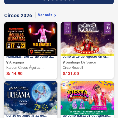
Circos 2026
Ver más
Karson Circus Águilas
Circo Rousell 2026: del 17 de
Humanas: Del 17 de Julio al
Julio al 16 de Agosto en el
23 de Agosto en Arequipa
Jockey Club - Santiago de
Arequipa
Santiago De Surco
Surco
Karcon Circus Águilas
Circo Rousell
Humanas
S/ 14.90
S/ 31.00
Gran Circo de Ucrania 2026:
Golden Circus 2026 : Del 16
del 10 de Julio al 31 de
de Julio hasta 31 de Agosto