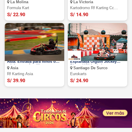
La Molina
La Victoria
Formula Kart
Kartodromo Rf Karting Cc
Gama
S/ 22.90
S/ 14.90
Kartódromo RF Karting de
Eurokart: Sesión en Circuito
Asia: Entrada para niños o
Explanada Olguín Jockey
adultos según elijas
Plaza. Válido de Lunes a
Asia
Santiago De Surco
Sábado
Rf Karting Asia
Eurokarts
S/ 39.90
S/ 24.90