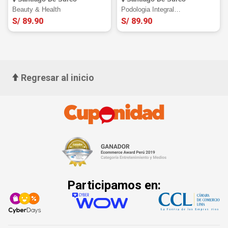
aplicación de PRP, mascarilla
de colágeno y más
Beauty & Health
Podologia Integral
Especializada
S/ 89.90
S/ 89.90
Regresar al inicio
Participamos en: