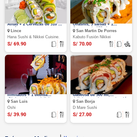
PARA 2: 50 cortes de makis +
MAKIS: 60 cortes de makis, 3
Alitas + 2 Cervezas de 310 ml
Ohashis, 3 salsas + 1
y más
Gaseosa de 355ml
Lince
San Martin De Porres
Hana Sushi & Nikkei Cuisine.
Kabuto Fusión Nikkei
S/ 69.90
S/ 70.00
Barra Libre de Makis: Makis
MAKIS: 30 Cortes de Makis +
Ilimitados + 1 bebida
Gaseosa de 500 ml,
¡Disfruta de esta deliciosa
deliciosos sabores a elección
San Luis
San Borja
oferta!
Oshi
D Mare Sushi
S/ 39.90
S/ 27.00