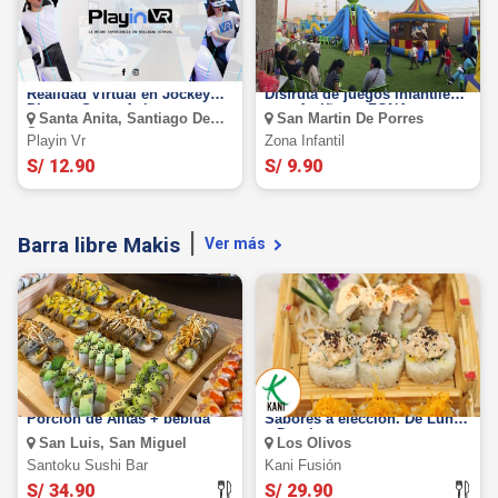
PLAYIN VR: Simuladores de
¡Diversión sin límites!
Realidad Virtual en Jockey
Disfruta de juegos infantiles
Plaza y Santa Anita
para 1 niño en ZONA
Santa Anita, Santiago De
San Martin De Porres
INFANTIL en SMP.
Surco
Playin Vr
Zona Infantil
S/ 12.90
S/ 9.90
Barra libre Makis
Ver más
Barra Libre de Makis +
Barra Libre de Makis o Alitas:
Porción de Alitas + bebida
Sabores a elección. De Lunes
a Domingo
San Luis, San Miguel
Los Olivos
Santoku Sushi Bar
Kani Fusión
S/ 34.90
S/ 29.90