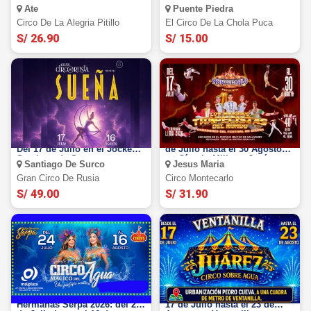
Agosto en Real Plaza
Agosto en Puente Piedra
Ate
Puente Piedra
Puruchuco-Ate
Circo De La Alegria Pitillo
El Circo De La Chola Puca
S/ 26.90
S/ 15.00
El Gran Circo de Rusia 2026:
Circo Montecarlo 2026: Del 17
Del 17 de Julio en el Jockey -
de Julio hasta el 30 Agosto
Santiago de Surco
en Círculo Militar - Jesús
Santiago De Surco
Jesus Maria
María
Gran Circo De Rusia
Circo Montecarlo
S/ 49.00
S/ 31.90
Circo Mágico del agua Las
Juarez Circo sobre Agua: Del
Hermanas Serpa 2026: del 24
17 de Julio hasta el 23 de