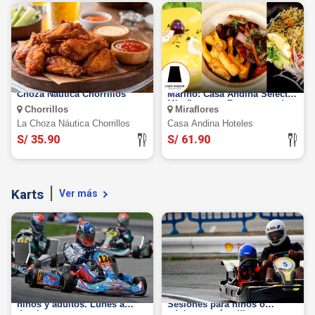
Barra Libre de alitas en La
Buffet Almuerzo Criollo
Choza Náutica Chorrillos
Marino: Casa Andina Select
Miraflores en Restaurante La
Chorrillos
Miraflores
Plaza
La Choza Náutica Chorrillos
Casa Andina Hoteles
S/ 35.90
S/ 61.90
Karts
Ver más
Fórmula Kart: Sesiones para
RF Karting La Victoria:
niños y adultos. Lunes a
Sesiones para niños o
domingo
adultos según elijas