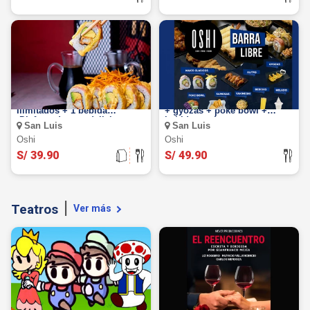
Barra Libre de Makis: Makis
Barra Libre de Makis + alitas
Ilimitados + 1 bebida
+ gyozas + poke bowl +
¡Disfruta de esta deliciosa
bebida y más
San Luis
San Luis
oferta!
Oshi
Oshi
S/ 39.90
S/ 49.90
Teatros
Ver más
Mario Bross y sus amigos: El
El Reencuentro: El 16, 19, 23,