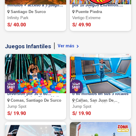
Pulsera Full Pass de 60
VERTIGO EXTREME: Oferta
minutos + acceso a 3 juegos
por 10 Juegos Extremos.
interactivos + garra humana.
Lunes a Domingo
Santiago De Surco
Puente Piedra
un fascinante viaje bajo el
mar, lleno de colores,
Infinity Park
Vertigo Extreme
misterios y más
S/ 40.00
S/ 49.90
Juegos Infantiles
Ver más
JUMP SPOT KIDS: Full
Jump Spot: Diversión por 30
Diversión por 30 o 60
o 60 minutos en sus 5 locales
minutos Jockey Plaza, Mall
Comas, Santiago De Surco
Callao, San Juan De
Plaza Comas, Mall Plaza
Miraflores, San Miguel, Santa
Arequipa
Jump Spot
Jump Spot
Anita, Santiago De Surco
S/ 19.90
S/ 19.90