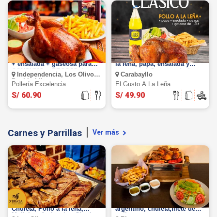
Pollo a la brasa + papas fritas
POLLO A LA LEÑA: 1 pollo a
+ ensalada + gaseosa para
la leña, papa, ensalada y
CONSUMO o RECOJO. Lunes
cremas + 1 Gaseosa de 1
Independencia, Los Olivos,
Carabayllo
a Domingo
Litro.
Pueblo Libre
Pollería Excelencia
El Gusto A La Leña
S/ 60.90
S/ 49.90
Carnes y Parrillas
Ver más
Parilla para 2: Churrasco,
Parrilla para 2: Bife angosto
Chuleta, Pollo a la leña,
argentino, chuleta,filete de
Mollejas, Anticucho, Chorizo,
pollo y mas