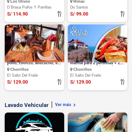
Los Olivos
Rimac
Botella de vino y más
D´brasa Pollos Y Parrillas
Do Santos
S/ 114.90
S/ 99.00
Parrilla para 2: Baby beef,
Parrilla para 2: Parrilla
pollo, chorizo, anticucho, etc
marina para 2 personas + 2
frente al mar
copas de vino blanco, frente
Chorrillos
Chorrillos
al mar
El Salto Del Fraile
El Salto Del Fraile
S/ 129.00
S/ 129.00
Lavado Vehicular
Ver más