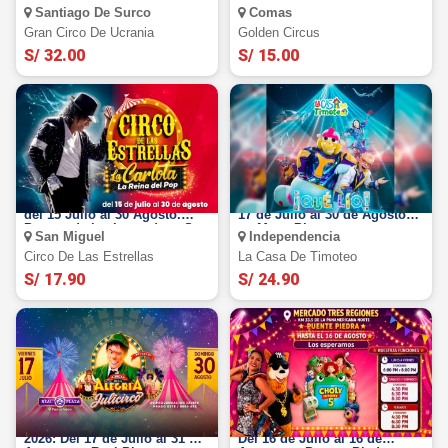
Agosto en el Jockey Club-
en Parque Sinchi Roca -
Santiago De Surco
Comas
Surco
Comas
Gran Circo De Ucrania
Golden Circus
S/ 32.00
S/ 15.00
Circo de las Estrellas 2026:
La Casa de Timoteo 2026: Del
del 15 Julio al 30 Agosto.
17 de Julio al 30 de Agosto
Parque de las Leyendas - San
en Mega Plaza -
San Miguel
Independencia
Miguel
Independencia
Circo De Las Estrellas
La Casa De Timoteo
S/ 17.90
S/ 24.90
Circo de la Alegría de Pitillo
Circo de la Chola Puca 2026:
2026: Del 17 de Julio al 31 de
Del 16 de Julio al 16 de