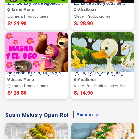
2, 9, 16, 23 y 30 de Agosto.
25, 26 de Julio y 6, 13 de
Centro cultural-Jesús María
Agosto en el Teatro Auditorio
Jesus Maria
Miraflores
Miraflores
Quimera Producciones
Mever Producciones
S/ 24.90
S/ 28.90
Masha y el Oso en la Granja
El Patito Feo: El 28 de Julio,
de Zenón: El 2, 9, 16, 23 y 30
15, 16, 22, 23, 29 y 30 de
de Agosto. Centro cultural-
Agosto Jazz Zone - Miraflores
Jesus Maria
Miraflores
Jesús María
Quimera Producciones
Vicky Paz Producciones Sac
S/ 25.80
S/ 14.90
Sushi Makis y Open Roll
Ver más