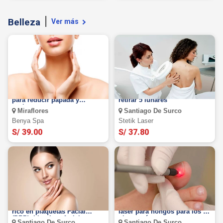
Belleza
Ver más
3 sesiones de tratamiento
Láser CO2 fraccionado para
para reducir papada y
retirar 5 lunares
cachetes.
Miraflores
Santiago De Surco
Benya Spa
Stetik Laser
S/ 39.00
S/ 37.80
¡Para ellas y ellos! Plasma
5 sesiones de tratamiento
rico en plaquetas Facial
láser para hongos para los 2
(PRP): Limpieza facial,
pies y más.
Santiago De Surco
Santiago De Surco