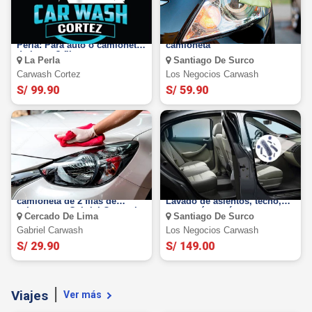
Servicio de Undercoating La
Pulido de faros para auto o
Perla: Para auto o camioneta
camioneta
de hasta 3 filas
La Perla
Santiago De Surco
Carwash Cortez
Los Negocios Carwash
S/ 99.90
S/ 59.90
Lavado Deluxe para auto o
Lavado de salón profesional:
camioneta de 2 filas de
Lavado de asientos, techo,
asientos en Gabriel Carwash
carrocería y más
Cercado De Lima
Santiago De Surco
de Cercado
Gabriel Carwash
Los Negocios Carwash
S/ 29.90
S/ 149.00
Viajes
Ver más