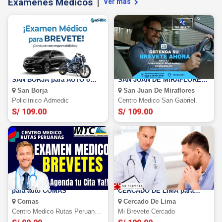
Exámenes Medicos
Ver más
Examen médico para brevete
Examen Medico para brevete
SAN BORJA para AUTO o
SAN JUAN DE MIRAFLORES
MOTO
para AUTO o MOTO
San Borja
San Juan De Miraflores
Policlínico Admedic
Centro Medico San Gabriel.
S/ 109.00
S/ 109.00
Examen Médico para Brevete
Examen Médico para Brevete
para auto COMAS
CERCADO DE LIMA para
AUTO o MOTO
Comas
Cercado De Lima
Centro Medico Rutas Peruanas
Mi Brevete Cercado
Sac