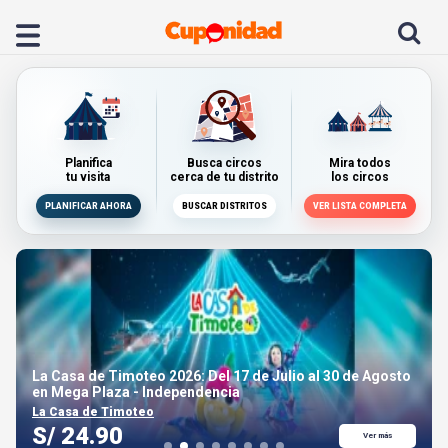
Planifica
Busca circos
Mira todos
tu visita
cerca de tu distrito
los circos
PLANIFICAR AHORA
BUSCAR DISTRITOS
VER LISTA COMPLETA
Gran Circo de Ucrania 2026: del 10 de Julio al 31 de
Agosto en el Jockey Club-Surco
GRAN CIRCO DE UCRANIA
S/ 32.00
Ver más