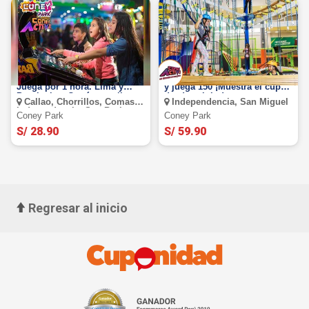
Coney Park - Coney Active:
Coney Active: Paga s/. 59.90
Juega por 1 hora. Lima y
y juega 150 ¡Muestra el cupón
Provincias. Cupón movil
desde celular!
Callao, Chorrillos, Comas,
Independencia, San Miguel
Independencia, San Borja,
Coney Park
Coney Park
San Juan De Miraflores, San
Miguel, Surquillo, Villa Maria
S/ 28.90
S/ 59.90
Del Triunfo
Regresar al inicio