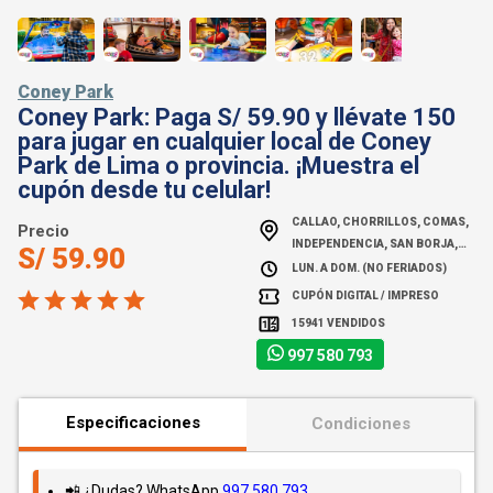
Coney Park
Coney Park: Paga S/ 59.90 y llévate 150
para jugar en cualquier local de Coney
Park de Lima o provincia. ¡Muestra el
cupón desde tu celular!
CALLAO, CHORRILLOS, COMAS,
Precio
INDEPENDENCIA, SAN BORJA,
S/ 59.90
SAN JUA...
LUN. A DOM. (NO FERIADOS)
CUPÓN DIGITAL / IMPRESO
15941 VENDIDOS
997 580 793
Especificaciones
Condiciones
📲 ¿Dudas? WhatsApp
997 580 793