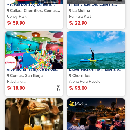
Coney Park: Paga 59.90 soles
Fórmula Kart: Sesiones para
y juega por 150. Lunes a
niños y adultos. Lunes a
Domingo ¡Cupón movil!
domingo
Callao, Chorrillos, Comas,
La Molina
Independencia, San Borja,
Coney Park
Formula Kart
San Juan De Miraflores, San
Miguel, Surquillo, Villa Maria
S/ 59.90
S/ 22.90
Del Triunfo
FABULANDIA: Full
PADDLE: 2 horas de
diversión(Piscina de pelotas,
Experiencia en la mañana o
toboganes, y más)en San
tarde en la Playa Agua Dulce
Comas, San Borja
Chorrillos
Borja
Fabulandia
Aloha Perú Paddle
S/ 18.00
S/ 95.00