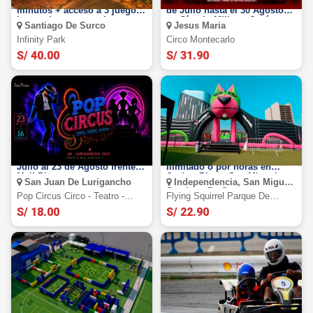
Pulsera Full Pass de 60
Circo Montecarlo 2026: Del 17
minutos + acceso a 3 juegos
de Julio hasta el 30 Agosto
interactivos + garra humana.
en Círculo Militar - Jesús
Santiago De Surco
Jesus Maria
un fascinante viaje bajo el
María
mar, lleno de colores,
Infinity Park
Circo Montecarlo
misterios y más
S/ 40.00
S/ 31.90
Pop Circus 2026: Del 23 de
Flying Squirrel: Full Day
Julio al 23 de Agosto frente al
Ilimitado o por horas en
Mall Plaza
Jockey Plaza, San Miguel e
San Juan De Lurigancho
Independencia, San Miguel,
Independencia.
Santiago De Surco
Pop Circus Circo - Teatro -
Flying Squirrel Parque De
Musical
Inflables
S/ 18.00
S/ 22.90