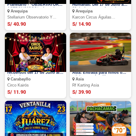
Stellarium Observatorio y
Karson Circus Águilas
Planetario - *OBSERVATORIO
Humanas: Del 17 de Julio al
ASTRONOMICO* - Arequipa.
23 de Agosto en Arequipa
Arequipa
Arequipa
Stellarium Observatorio Y
Karcon Circus Águilas
Planetario.
Humanas
S/ 40.90
S/ 14.90
Circo Kairós: El Baúl de los
Kartódromo RF Karting de
recuerdos del 17 de Julio al
Asia: Entrada para niños o
16 de Agosto
adultos según elijas
Carabayllo
Asia
Circo Kairós
Rf Karting Asia
S/ 11.90
S/ 39.90