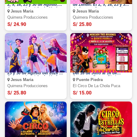
Mario Bross y sus amigos: El
Masha y el Oso en la Granja
2, 9, 16, 23 y 30 de Agosto.
de Zenón: El 2, 9, 16, 23 y 30
Centro cultural-Jesús María
de Agosto. Centro cultural-
Jesus Maria
Jesus Maria
Jesús María
Quimera Producciones
Quimera Producciones
S/ 24.90
S/ 25.80
Guerreras Kpop: El 2, 9, 16,
Circo de la Chola Puca 2026:
23 y 30 de Agosto del 2026 .
Del 16 de Julio al 16 de
Centro cultural-Jesús María
Agosto en Puente Piedra
Jesus Maria
Puente Piedra
Quimera Producciones
El Circo De La Chola Puca
S/ 25.80
S/ 15.00