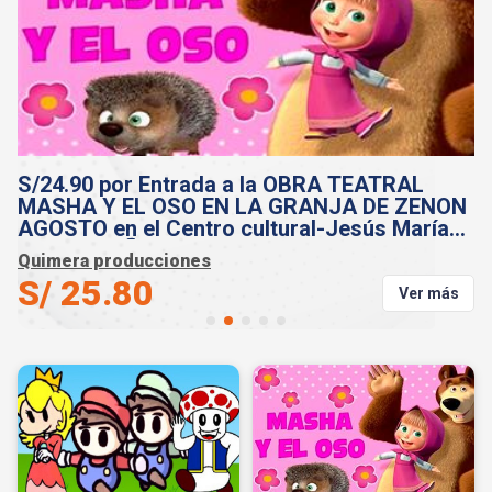
S/24.90 por Entrada a la OBRA TEATRAL LAS
D
N
GUERRERAS KPOP AGOSTO en el Centro
S
cultural-Jesús María ¡TODOS NIÑOS
P
PARTICIPAN Y SESION DE FOTOS !
Quimera producciones
El
S/ 25.80
S
s
Ver más