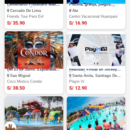
Tour Nocturno temático al
Full Day en Huampani:
Cementerio Presbítero Matías
Piscina, granja, juegos,
Maestro con Friends tour
restaurantes y mucho más
Cercado De Lima
Ate
Perú
Friends Tour Perú Eirl
Centro Vacacional Huampani
S/ 35.90
S/ 16.90
Circo Místico Condor 2026:
PLAYIN VR: Simuladores de
Del 25 de Junio. Explanada
Realidad Virtual en Jockey
Costa 21
Plaza y Santa Anita
San Miguel
Santa Anita, Santiago De
Surco
Circo Mistico Condor
Playin Vr
S/ 38.50
S/ 12.90