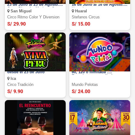
Circo Ritmo Color 2026: Del
Stefano Circus 2026: desde el
23 de Julio al 23 de Agosto.
16 de Julio al 16 de Agosto.
Open Plaza La Marina - San
Huaral
San Miguel
Huaral
Miguel
Circo Ritmo Color Y Diversion
Stefanos Circus
S/ 29.90
S/ 15.00
Circo Tradición Ica 2026:
MUNDO PELOTAS : Entrada
desde el 23 de Julio
60, 120 o ilimitada .
Experimenta esta linda
Ica
travesía en SEDES a elegir.
Circo Tradición
Mundo Pelotas
S/ 9.90
S/ 24.00