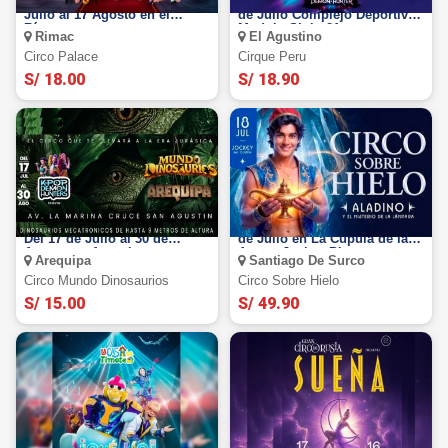
Circo Palace 2026: del 17 de
Fantasy Circus 2026: Del 24
Julio al 17 Agosto en el
de Julio Complejo Deportivo
Rímac
Modulo Siglo 21
Rimac
El Agustino
Circo Palace
Cirque Peru
S/ 18.00
S/ 18.90
Circo Mundo Dinosaurios:
El Circo de Hielo 2026: Del 18
Del 17 de Julio al 30 de
de Julio en La Cúpula de las
Agosto en Arequipa
Artes - Jockey Plaza
Arequipa
Santiago De Surco
Circo Mundo Dinosaurios
Circo Sobre Hielo
S/ 15.00
S/ 49.90