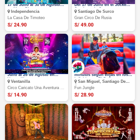
La Casa de Timoteo 2026: Del
El Gran Circo de Rusia 2026:
17 de Julio al 30 de Agosto
Del 17 de Julio en el Jockey -
en Mega Plaza -
Santiago de Surco
Independencia
Santiago De Surco
Independencia
La Casa De Timoteo
Gran Circo De Rusia
S/ 24.90
S/ 49.00
Circo Caricato 2026: Del 17 de
Fun Jungle: Full Day o 60
Julio al 26 de Agosto en
minutos según elijas en los
Ventanilla
Inflables en El Defby y
Ventanilla
San Miguel, Santiago De
Parque de la Amistad
Surco
Circo Caricato Una Aventura En
Fun Jungle
El Espacio
S/ 14.90
S/ 28.90