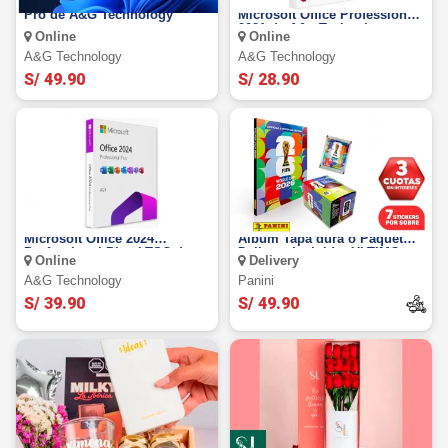
Licencia Original Windows 11
Licencia Permanente de
Pro de A&G Technology
Microsoft Office Professional
2021 de A&g Technology
Online
Online
A&g Technology
A&g Technology
S/ 49.90
S/ 28.90
Licencia Permanente
Álbum Mundial 2026 PANINI:
Microsoft Office 2024
Álbum Tapa dura o Paquetón.
Professional Plus LTSC de
Delivery Incluido. ULTIMO
Online
Delivery
A&g Technology
STOCK
A&g Technology
Panini
S/ 39.90
S/ 49.90