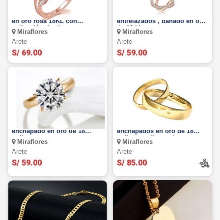
Anillo Amor Infinito, bañado
Miraflores: Collar corazones
en oro rosa 18KL con
entrelazados , bañado en oro
aplicación de zircones
de 18 kl.
Miraflores
Miraflores
Arete
Arete
S/ 69.00
S/ 59.00
Anillo Solitario de acero
Aros de Matrimonio
enchapado en oro de 18
enchapados en oro de 18
quilates
quilates, talla y color a
Miraflores
Miraflores
elección.
Arete
Arete
S/ 59.00
S/ 85.00