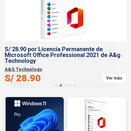
S/ 28.90 por Licencia Permanente de
S
Microsoft Office Professional 2021 de A&g
O
Technology
T
A&G Technology
A
s
S/ 28.90
S
Ver más