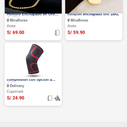
Cadena Lomo de Acero para
Hermoso collar con dije de
Hombre Enchapado en Oro
corazón enchapado oro 18KL
de 18K.
Miraflores
Miraflores
Arete
Arete
S/ 69.00
S/ 59.90
Rodillera deportiva de
compresión con opción a
delivery
Delivery
Cupomark
S/ 24.90