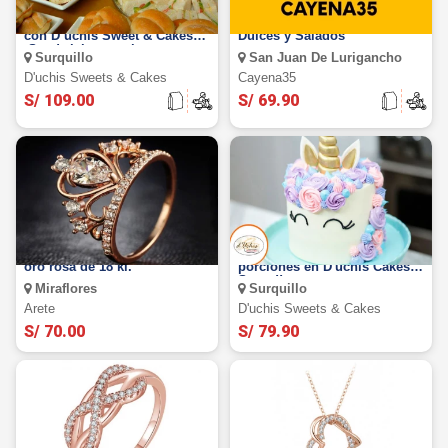
Bocaditos Dulces o Salados
50, 100,200 y 300 Bocaditos
con D’uchis Sweet & Cakes
Dulces y Salados
¡Sandwichs, tartaletas,
Surquillo
San Juan De Lurigancho
alfajores y más!
D'uchis Sweets & Cakes
Cayena35
S/ 109.00
S/ 69.90
Anillo "Mi Reina", bañado en
Torta temática de 20, 30 y 50
oro rosa de 18 kl.
porciones en D'uchis Cakes &
Sweet!!
Miraflores
Surquillo
Arete
D'uchis Sweets & Cakes
S/ 70.00
S/ 79.90