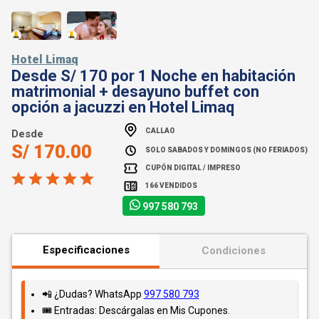
Hotel Limaq
Desde S/ 170 por 1 Noche en habitación
matrimonial + desayuno buffet con
opción a jacuzzi en Hotel Limaq
CALLAO
Desde
S/ 170.00
SOLO SABADOS Y DOMINGOS (NO FERIADOS)
CUPÓN DIGITAL / IMPRESO
166 VENDIDOS
997 580 793
Especificaciones
Condiciones
📲 ¿Dudas? WhatsApp
997 580 793
🎟️ Entradas: Descárgalas en Mis Cupones.