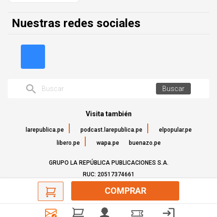
Nuestras redes sociales
Buscar
Visita también
larepublica.pe
podcast.larepublica.pe
elpopular.pe
libero.pe
wapa.pe
buenazo.pe
GRUPO LA REPÚBLICA PUBLICACIONES S.A.
RUC: 20517374661
©Todos los derechos reservados - 2022
COMPRAR