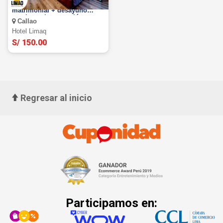
1 noche en habitación
matrimonial + desayuno
continental con opción a
Callao
jacuzzi
Hotel Limaq
S/ 150.00
Regresar al inicio
Participamos en: