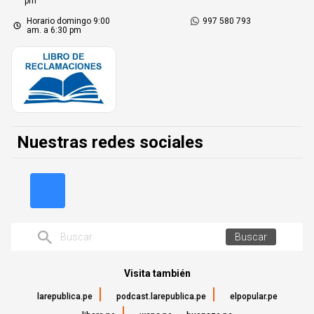
pm
Horario domingo 9:00
997 580 793
am. a 6:30 pm
Nuestras redes sociales
Buscar
Visita también
larepublica.pe
podcast.larepublica.pe
elpopular.pe