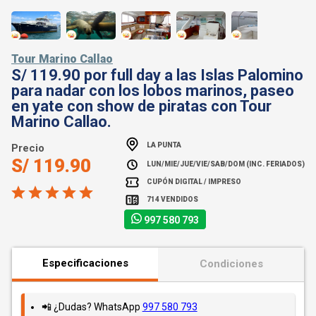
Tour Marino Callao
S/ 119.90 por full day a las Islas Palomino
para nadar con los lobos marinos, paseo
en yate con show de piratas con Tour
Marino Callao.
LA PUNTA
Precio
S/ 119.90
LUN/MIE/JUE/VIE/SAB/DOM (INC. FERIADOS)
CUPÓN DIGITAL / IMPRESO
714 VENDIDOS
997 580 793
Especificaciones
Condiciones
📲 ¿Dudas? WhatsApp
997 580 793