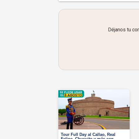
Déjanos tu co
Tour Full Day al Callao, Real
Felipe, Chucuito y más con