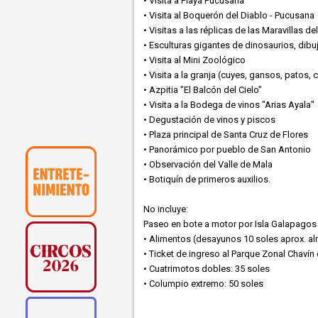
• Visita a Playa Pucusana
• Visita al Boquerón del Diablo - Pucusana
• Visitas a las réplicas de las Maravillas
• Esculturas gigantes de dinosaurios, di
• Visita al Mini Zoológico
• Visita a la granja (cuyes, gansos, patos,
• Azpitia "El Balcón del Cielo"
• Visita a la Bodega de vinos "Arias Ayala"
• Degustación de vinos y piscos
• Plaza principal de Santa Cruz de Flores
• Panorámico por pueblo de San Antonio
• Observación del Valle de Mala
• Botiquín de primeros auxilios.
No incluye:
Paseo en bote a motor por Isla Galapagos
• Alimentos (desayunos 10 soles aprox. a
• Ticket de ingreso al Parque Zonal Chavín
• Cuatrimotos dobles: 35 soles
• Columpio extremo: 50 soles