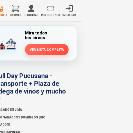
ÍBETE
CARRITO
REGISTRAR
MIS CUPONES
INGRESAR
Mira todos
los circos
VER LISTA COMPLETA
ll Day Pucusana -
Transporte + Plaza de
dega de vinos y mucho
r
CADO DE LIMA
O SABADOS Y DOMINGOS (INC.
IADOS)
PÓN IMPRESO