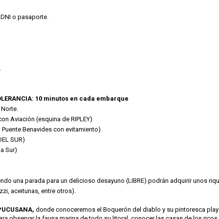
 DNI o pasaporte.
.
LERANCIA: 10 minutos en cada embarque
 Norte.
con Aviación (esquina de RIPLEY)
a Puente Benavides con evitamiento).
 DEL SUR)
a Sur)
do una parada para un delicioso desayuno (LIBRE) podrán adquirir unos riquí
i, aceitunas, entre otros).
PUCUSANA,
donde conoceremos el Boquerón del diablo y su pintoresca pla
ra observar la fauna marina de todo su litoral, conocer las casas de los rico