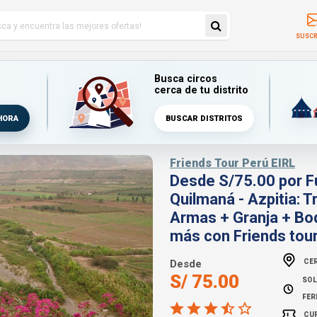
SUSCR
Busca circos
cerca de tu distrito
HORA
BUSCAR DISTRITOS
Friends Tour Perú EIRL
Desde S/75.00 por Fu
Quilmaná - Azpitia: 
Armas + Granja + Bo
más con Friends tou
CER
Desde
S/ 75.00
SOL
FER
CU