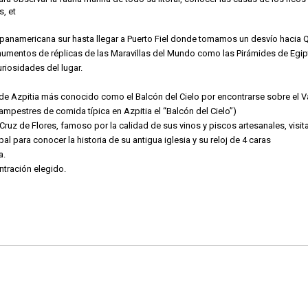
, et
namericana sur hasta llegar a Puerto Fiel donde tomamos un desvío hacia Qui
mentos de réplicas de las Maravillas del Mundo como las Pirámides de Egipto
riosidades del lugar.
de Azpitia más conocido como el Balcón del Cielo por encontrarse sobre el Va
ampestres de comida típica en Azpitia el “Balcón del Cielo”)
Cruz de Flores, famoso por la calidad de sus vinos y piscos artesanales, vi
al para conocer la historia de su antigua iglesia y su reloj de 4 caras
a.
ntración elegido.