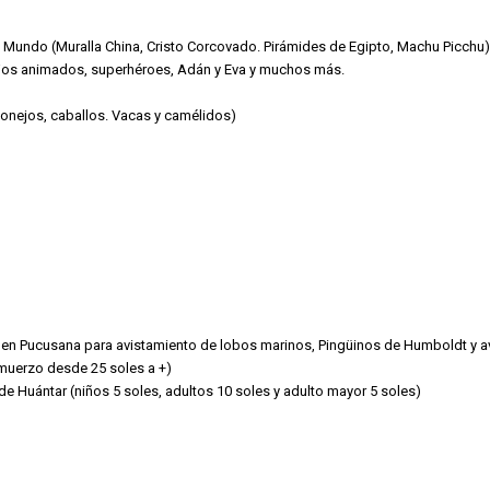
 del Mundo (Muralla China, Cristo Corcovado. Pirámides de Egipto, Machu Picchu
bujos animados, superhéroes, Adán y Eva y muchos más.
 conejos, caballos. Vacas y camélidos)
 en Pucusana para avistamiento de lobos marinos, Pingüinos de Humboldt y a
lmuerzo desde 25 soles a +)
 de Huántar (niños 5 soles, adultos 10 soles y adulto mayor 5 soles)