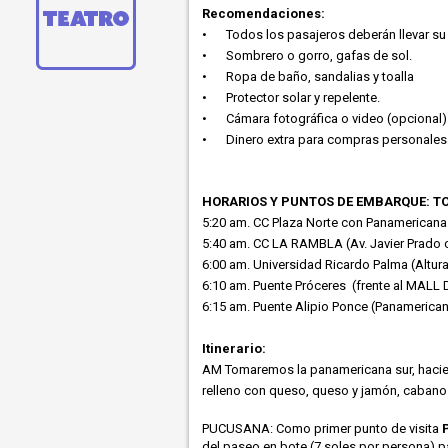
Recomendaciones:
•
Todos los pasajeros deberán llevar su
•
Sombrero o gorro, gafas de sol.
•
Ropa de baño, sandalias y toalla
•
Protector solar y repelente.
•
Cámara fotográfica o video (opcional)
•
Dinero extra para compras personales
HORARIOS Y PUNTOS DE EMBARQUE: TO
5:20 am. CC Plaza Norte con Panamericana
5:40 am. CC LA RAMBLA (Av. Javier Prado 
6:00 am. Universidad Ricardo Palma (Altur
6:10 am. Puente Próceres (frente al MALL
6:15 am. Puente Alipio Ponce (Panamerican
Itinerario:
AM Tomaremos la panamericana sur, hacien
relleno con queso, queso y jamón, cabanozz
PUCUSANA: Como primer punto de visita
del paseo en bote (7 soles por persona) pa