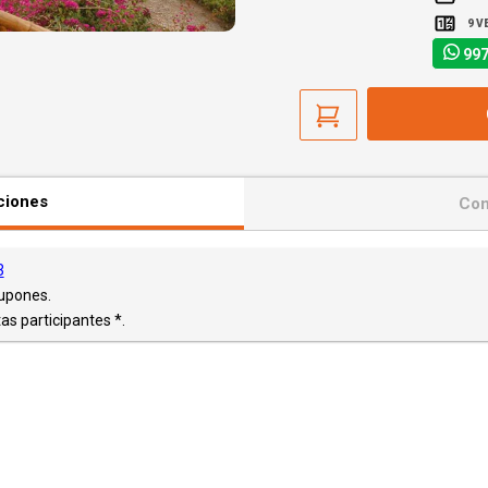
9 V
997
ciones
Con
3
Cupones.
as participantes *.