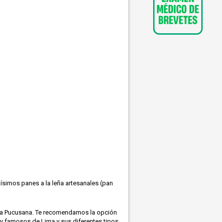
simos panes a la leña artesanales (pan
ya Pucusana. Te recomendamos la opción
s y famosos de Lima y sus diferentes tipos