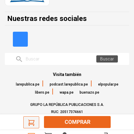
Nuestras redes sociales
Buscar
Visita también
larepublica.pe
podcast.larepublica.pe
elpopular.pe
libero.pe
wapa.pe
buenazo.pe
GRUPO LA REPÚBLICA PUBLICACIONES S.A.
RUC: 20517374661
©Todos los derechos reservados - 2022
COMPRAR