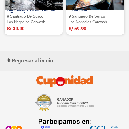
Lavado VIP pata auto o
Pulido de faros para auto o
camioneta + Lavado de motor
camioneta
+ Encerado
Santiago De Surco
Santiago De Surco
Los Negocios Carwash
Los Negocios Carwash
S/ 39.90
S/ 59.90
Regresar al inicio
Participamos en: