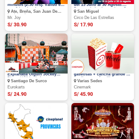
Mr. Joy : Juega por 150
Circo de las Estrellas 2026:
minutos (2:30 hrs). Válido en
del 15 Julio al 30 Agosto.
sus 3 locales. Lunes a
Parque de las Leyendas - San
Ate, Breña, San Juan De
San Miguel
Domingo.
Miguel
Lurigancho
Mr. Joy
Circo De Las Estrellas
S/ 30.90
S/ 17.90
Eurokart: Sesión en Circuito
Cinemark: 2 Entradas + 2
Explanada Olguín Jockey
gaseosas + cancha grande o
Plaza. Válido de Lunes a
mediana según elijas
Santiago De Surco
Varias Sedes
Sábado
(validación ONLINE o física)
Eurokarts
Cinemark
S/ 24.90
S/ 45.90