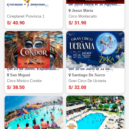
Cineplanet Provincias: 2
Circo Montecarlo 2026: Del 17
Entradas + 2 Bebidas
de Julio hasta el 30 Agosto
Grandes + Pop Corn Gigante
en Círculo Militar - Jesús
Jesus Maria
María
Cineplanet Provincia 1
Circo Montecarlo
S/ 40.90
S/ 31.90
Circo Místico Condor 2026:
Gran Circo de Ucrania 2026:
Del 25 de Junio. Explanada
del 10 de Julio al 31 de
Costa 21
Agosto en el Jockey Club-
San Miguel
Santiago De Surco
Surco
Circo Mistico Condor
Gran Circo De Ucrania
S/ 38.50
S/ 32.00