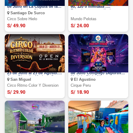
El Circo de Hielo 2026: Del 18
MUNDO PELOTAS : Entrada
de Julio en La Cúpula de las
60, 120 o ilimitada .
Artes - Jockey Plaza
Experimenta esta linda
Santiago De Surco
travesía en SEDES a elegir.
Circo Sobre Hielo
Mundo Pelotas
S/ 49.90
S/ 24.00
Circo Ritmo Color 2026: Del
Fantasy Circus 2026: Del 24
23 de Julio al 23 de Agosto.
de Julio Complejo Deportivo
Open Plaza La Marina - San
Modulo Siglo 21
San Miguel
El Agustino
Miguel
Circo Ritmo Color Y Diversion
Cirque Peru
S/ 29.90
S/ 18.90