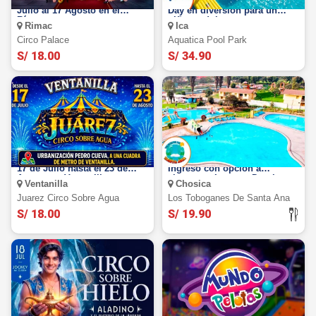
Circo Palace 2026: del 17 de
Aquatica Pool Park Ica: Full
Julio al 17 Agosto en el
Day en diversión para un
Rímac
niño o adulto
Rimac
Ica
Circo Palace
Aquatica Pool Park
S/ 18.00
S/ 34.90
Juarez Circo sobre Agua: Del
Toboganes de Santa Ana:
17 de Julio hasta el 23 de
Ingreso con opción a
Agosto en Ventanilla
almuerzo. Lunes a Domingo.
Ventanilla
Chosica
Chosica
Juarez Circo Sobre Agua
Los Toboganes De Santa Ana
S/ 18.00
S/ 19.90