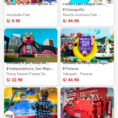
Vacilandia Park: Full Day
Rancho Aventura Park:
desde s/. 9.90 con opción a
Pulsera para juegos con
alimentación
opción a Piscina. Cieneguilla
Cieneguilla
Vacilandia Park
Rancho Aventura Park -
Cieneguilla
S/ 9.90
S/ 44.90
Flying Squirrel: Full Day
Yakupark Paracas: 45 o 90
Ilimitado o por horas en
minutos de Diversión según
Jockey Plaza, San Miguel e
elijas. Lunes a Domingo
Independencia, San Miguel,
Paracas
Independencia.
Santiago De Surco
Flying Squirrel Parque De
Yakupark - Paracas
Inflables
S/ 22.90
S/ 44.90