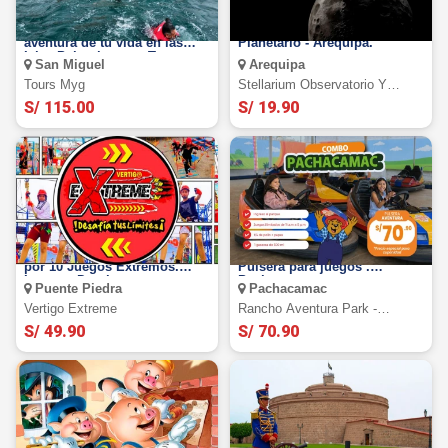
Paseo en Yate: Vive la
Stellarium Observatorio y
aventura de tu vida en las
Planetario - Arequipa.
Islas Palomino con Tours
San Miguel
Arequipa
MyG!
Tours Myg
Stellarium Observatorio Y
Planetario.
S/ 115.00
S/ 19.90
VERTIGO EXTREME: Oferta
Rancho Aventura Park:
por 10 Juegos Extremos.
Pulsera para juegos .
Lunes a Domingo
Pachacamac
Puente Piedra
Pachacamac
Vertigo Extreme
Rancho Aventura Park -
Pachacamac
S/ 49.90
S/ 70.90