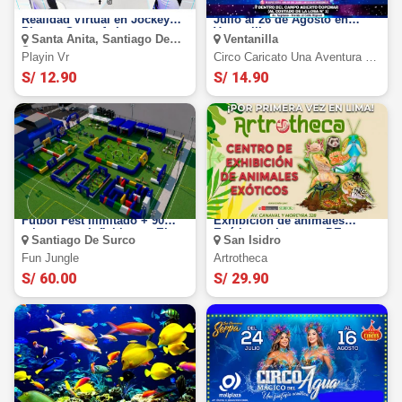
PLAYIN VR: Simuladores de
Circo Caricato 2026: Del 17 de
Realidad Virtual en Jockey
Julio al 26 de Agosto en
Plaza y Santa Anita
Ventanilla
Santa Anita, Santiago De
Ventanilla
Surco
Playin Vr
Circo Caricato Una Aventura En
El Espacio
S/ 12.90
S/ 14.90
Futbol Fest y Fun Jungle:
ARTROTHECA Centro de
Futbol Fest Ilimitado + 90
Exhibición de animales
minutos en Inflables en EL
Exóticos e Insectos DE
Santiago De Surco
San Isidro
DERBY
MARTES A VIERNES
Fun Jungle
Artrotheca
S/ 60.00
S/ 29.90