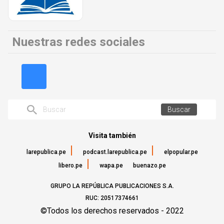
Nuestras redes sociales
Buscar
Visita también
larepublica.pe
podcast.larepublica.pe
elpopular.pe
libero.pe
wapa.pe
buenazo.pe
GRUPO LA REPÚBLICA PUBLICACIONES S.A.
RUC: 20517374661
©Todos los derechos reservados - 2022