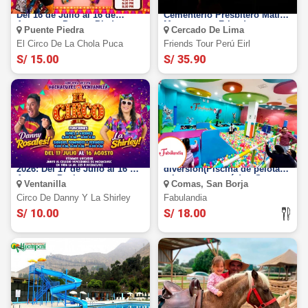
Circo de la Chola Puca 2026:
Tour Nocturno temático al
Del 16 de Julio al 16 de
Cementerio Presbítero Matías
Agosto en Puente Piedra
Maestro con Friends tour
Puente Piedra
Cercado De Lima
Perú
El Circo De La Chola Puca
Friends Tour Perú Eirl
S/ 15.00
S/ 35.90
Circo de Danny y La Shirley
FABULANDIA: Full
2026: Del 17 de Julio al 16 de
diversión(Piscina de pelotas,
Aosto en Pachacutec -
toboganes, y más)en San
Ventanilla
Comas, San Borja
Ventanilla
Borja
Circo De Danny Y La Shirley
Fabulandia
S/ 10.00
S/ 18.00