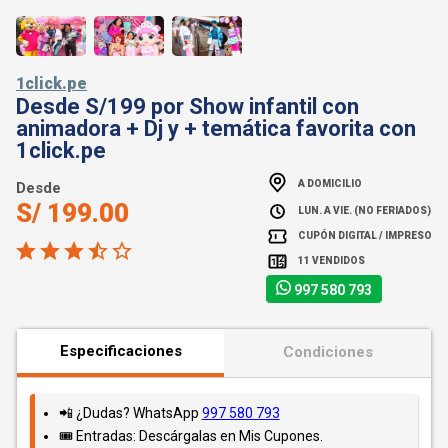
1click.pe
Desde S/199 por Show infantil con
animadora + Dj y + temática favorita con
1click.pe
A DOMICILIO
Desde
S/ 199.00
LUN. A VIE. (NO FERIADOS)
CUPÓN DIGITAL / IMPRESO
11 VENDIDOS
997 580 793
Especificaciones
Condiciones
📲 ¿Dudas? WhatsApp
997 580 793
🎟️ Entradas: Descárgalas en Mis Cupones.