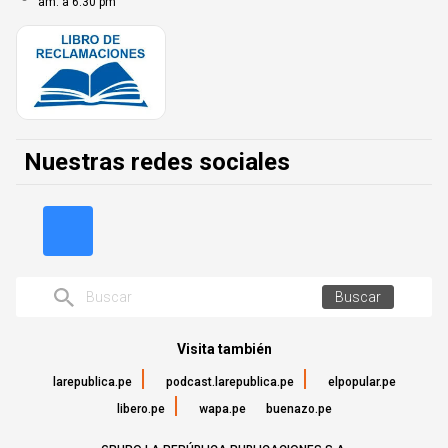
am. a 6:30 pm
Nuestras redes sociales
Buscar
Visita también
larepublica.pe
podcast.larepublica.pe
elpopular.pe
libero.pe
wapa.pe
buenazo.pe