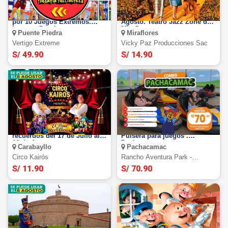
VERTIGO EXTREME: Oferta
El Mago de Oz: El 6 de
por 10 Juegos Extremos.
Agosto. Teatro Jazz Zone de
Lunes a Domingo
Miraflores
Puente Piedra
Miraflores
Vertigo Extreme
Vicky Paz Producciones Sac
S/ 49.90
S/ 14.90
Circo Kairós: El Baúl de los
Rancho Aventura Park:
recuerdos del 17 de Julio al
Pulsera para juegos .
16 de Agosto
Pachacamac
Carabayllo
Pachacamac
Circo Kairós
Rancho Aventura Park -
Pachacamac
S/ 11.90
S/ 70.90