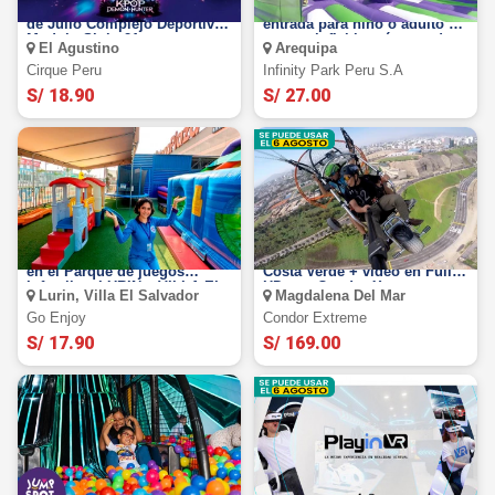
Fantasy Circus 2026: Del 24
Infinity Park Arequipa:
de Julio Complejo Deportivo
entrada para niño o adulto al
Modulo Siglo 21
parque inflable más grande
El Agustino
Arequipa
de Arewuipa
Cirque Peru
Infinity Park Peru S.a
S/ 18.90
S/ 27.00
GO ENJOY: 1 hora de juegos
Vuelo en paratrike en la
en el Parque de juegos
Costa Verde + video en Full
Infantiles, LURIN y VILLA EL
HD con Condor Xtreme
Lurin, Villa El Salvador
Magdalena Del Mar
SALVADOR
Go Enjoy
Condor Extreme
S/ 17.90
S/ 169.00