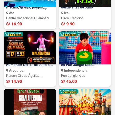
Full Day en Huampani:
Circo Tradición Ica 2026:
Piscina, granja, juegos,
desde el 23 de Julio
restaurantes y mucho más
Ate
Ica
Centro Vacacional Huampani
Circo Tradición
S/ 16.90
S/ 9.90
Karson Circus Águilas
90 minutos de Full diversión
Humanas: Del 17 de Julio al
en Fun Jungle Kids
23 de Agosto en Arequipa
Megaplaza de lunes a
Arequipa
Independencia
domingo.
Karcon Circus Águilas
Fun Jungle Kids
Humanas
S/ 14.90
S/ 45.00