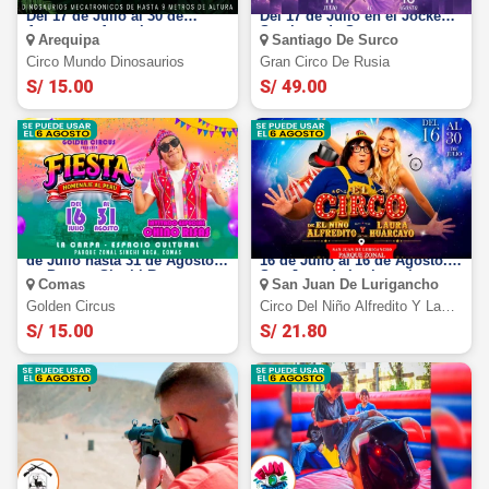
Circo Mundo Dinosaurios:
El Gran Circo de Rusia 2026:
Del 17 de Julio al 30 de
Del 17 de Julio en el Jockey -
Agosto en Arequipa
Santiago de Surco
Arequipa
Santiago De Surco
Circo Mundo Dinosaurios
Gran Circo De Rusia
S/ 15.00
S/ 49.00
Golden Circus 2026 : Del 16
Circo del Niño Alfredito: Del
de Julio hasta 31 de Agosto
16 de Julio al 16 de Agosto.
en Parque Sinchi Roca -
San Juan de Lurigancho
Comas
San Juan De Lurigancho
Comas
Golden Circus
Circo Del Niño Alfredito Y Laura
Huarcayo
S/ 15.00
S/ 21.80