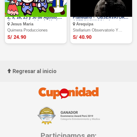
Mario Bross y sus amigos: El
Stellarium Observatorio y
2, 9, 16, 23 y 30 de Agosto.
Planetario - *OBSERVATORIO
Centro cultural-Jesús María
ASTRONOMICO* - Arequipa.
Jesus Maria
Arequipa
Quimera Producciones
Stellarium Observatorio Y
Planetario.
S/ 24.90
S/ 40.90
Regresar al inicio
Participamos en: