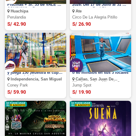
Perulandia Full Day +
Circo de la Alegría de Pitillo
Piscinas + S/. 35 de VALE DE
2026: Del 17 de Julio al 31 de
CONSUMO + Perusaurus y
Agosto en Real Plaza
Huachipa
Ate
más.
Puruchuco-Ate
Perulandia
Circo De La Alegria Pitillo
S/ 42.90
S/ 26.90
Coney Active: Paga s/. 59.90
Jump Spot: Diversión por 30
y juega 150 ¡Muestra el cupón
o 60 minutos en sus 5 locales
desde celular!
Independencia, San Miguel
Callao, San Juan De
Miraflores, San Miguel, Santa
Coney Park
Jump Spot
Anita, Santiago De Surco
S/ 59.90
S/ 19.90