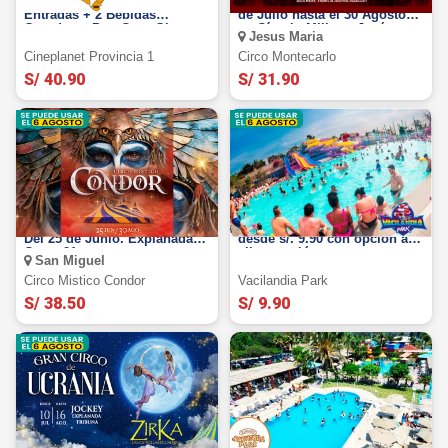
Cineplanet Provincias: 2
Circo Montecarlo 2026: Del 17
Entradas + 2 Bebidas
de Julio hasta el 30 Agosto
Grandes + Pop Corn Gigante
en Círculo Militar - Jesús
Jesus Maria
María
Cineplanet Provincia 1
Circo Montecarlo
S/ 40.90
S/ 31.90
Circo Místico Condor 2026:
Vacilandia Park: Full Day
Del 25 de Junio. Explanada
desde s/. 9.90 con opción a
Costa 21
alimentación
San Miguel
Circo Mistico Condor
Vacilandia Park
S/ 38.50
S/ 9.90