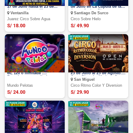
Juarez Circo sobre Agua: Del
El Circo de Hielo 2026: Del 18
17 de Julio hasta el 23 de
de Julio en La Cúpula de las
Agosto en Ventanilla
Artes - Jockey Plaza
Ventanilla
Santiago De Surco
Juarez Circo Sobre Agua
Circo Sobre Hielo
S/ 18.00
S/ 49.90
MUNDO PELOTAS : Entrada
Circo Ritmo Color 2026: Del
60, 120 o ilimitada .
23 de Julio al 23 de Agosto.
Experimenta esta linda
Open Plaza La Marina - San
San Miguel
travesía en SEDES a elegir.
Miguel
Mundo Pelotas
Circo Ritmo Color Y Diversion
S/ 24.00
S/ 29.90