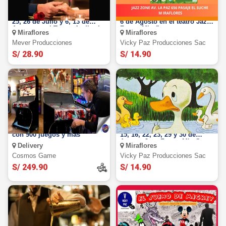
El Reencuentro: El 16, 19, 23,
Viaje Mágico del Capibara: el
25, 26 de Julio y 6, 13 de
6 de Agosto en el teatro Jazz
Agosto en el Teatro Auditorio
Zone - Miraflores
Miraflores
Miraflores
Miraflores
Mever Producciones
Vicky Paz Producciones Sac
S/ 28.90
S/ 14.90
Alquiler de máquina Arcade
El Patito Feo: El 28 de Julio,
con 900 juegos y más
15, 16, 22, 23, 29 y 30 de
Agosto Jazz Zone - Miraflores
Delivery
Miraflores
Cosmos Game
Vicky Paz Producciones Sac
S/ 249.90
S/ 14.90