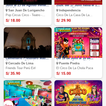
Pop Circus 2026: Del 23 de
Circo La Casa de la Comedia
Julio al 23 de Agosto frente al
2026: del 17 Julio hasta el 16
Mall Plaza
Agosto en Plaza Vea -
San Juan De Lurigancho
Independencia
Independencia
Pop Circus Circo - Teatro -
Circo De La Casa De La
Musical
Comedia
S/ 18.00
S/ 29.90
Tour Nocturno temático al
Circo de la Chola Puca 2026:
Cementerio Presbítero Matías
Del 16 de Julio al 16 de
Maestro con Friends tour
Agosto en Puente Piedra
Cercado De Lima
Puente Piedra
Perú
Friends Tour Perú Eirl
El Circo De La Chola Puca
S/ 35.90
S/ 15.00