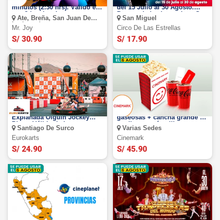
Mr. Joy : Juega por 150
Circo de las Estrellas 2026:
minutos (2:30 hrs). Válido en
del 15 Julio al 30 Agosto.
sus 3 locales. Lunes a
Parque de las Leyendas - San
Ate, Breña, San Juan De
San Miguel
Domingo.
Miguel
Lurigancho
Mr. Joy
Circo De Las Estrellas
S/ 30.90
S/ 17.90
Eurokart: Sesión en Circuito
Cinemark: 2 Entradas + 2
Explanada Olguín Jockey
gaseosas + cancha grande o
Plaza. Válido de Lunes a
mediana según elijas
Santiago De Surco
Varias Sedes
Sábado
(validación ONLINE o física)
Eurokarts
Cinemark
S/ 24.90
S/ 45.90