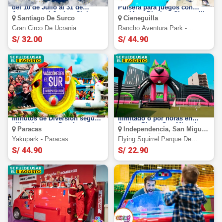
Gran Circo de Ucrania 2026:
Rancho Aventura Park:
del 10 de Julio al 31 de
Pulsera para juegos con
Agosto en el Jockey Club-
opción a Piscina. Cieneguilla
Santiago De Surco
Cieneguilla
Surco
Gran Circo De Ucrania
Rancho Aventura Park -
Cieneguilla
S/ 32.00
S/ 44.90
Yakupark Paracas: 45 o 90
Flying Squirrel: Full Day
minutos de Diversión según
Ilimitado o por horas en
elijas. Lunes a Domingo
Jockey Plaza, San Miguel e
Paracas
Independencia, San Miguel,
Independencia.
Santiago De Surco
Yakupark - Paracas
Flying Squirrel Parque De
Inflables
S/ 44.90
S/ 22.90