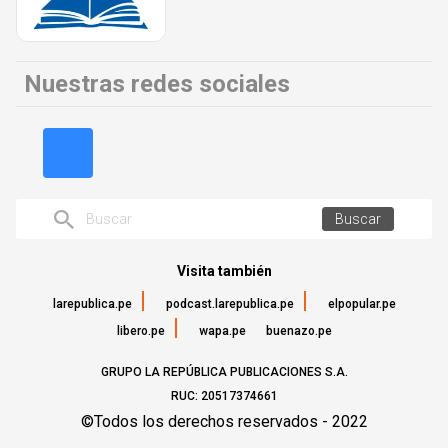
Nuestras redes sociales
Buscar
Visita también
larepublica.pe
podcast.larepublica.pe
elpopular.pe
libero.pe
wapa.pe
buenazo.pe
GRUPO LA REPÚBLICA PUBLICACIONES S.A.
RUC: 20517374661
©Todos los derechos reservados - 2022