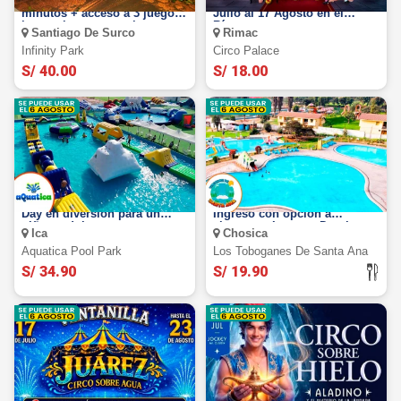
Pulsera Full Pass de 60
Circo Palace 2026: del 17 de
minutos + acceso a 3 juegos
Julio al 17 Agosto en el
interactivos + garra humana.
Rímac
Santiago De Surco
Rimac
un fascinante viaje bajo el
mar, lleno de colores,
Infinity Park
Circo Palace
misterios y más
S/ 40.00
S/ 18.00
Aquatica Pool Park Ica: Full
Toboganes de Santa Ana:
Day en diversión para un
Ingreso con opción a
niño o adulto
almuerzo. Lunes a Domingo.
Ica
Chosica
Chosica
Aquatica Pool Park
Los Toboganes De Santa Ana
S/ 34.90
S/ 19.90