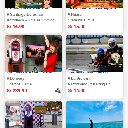
ARTROTHECA Centro de
Stefano Circus 2026: desde el
Exhibición de animales
16 de Julio al 16 de Agosto.
Exóticos e Insectos de
Huaral
Santiago De Surco
Huaral
MARTES A VIERNES
Artrotheca Animales Exoticos
Stefanos Circus
Jockey
S/ 16.90
S/ 15.00
Alquiler de karaoke Digital
RF Karting La Victoria:
con más de 40 mil canciones
Sesiones para niños o
y más por 24hs
adultos según elijas
Delivery
La Victoria
Cosmos Game
Kartodromo Rf Karting Cc
Gama
S/ 289.90
S/ 14.90