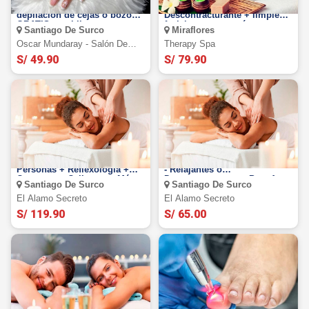
Manicura + Pedicura ¡Incluye
Masaje Relajante +
depilación de cejas o bozo
Descontracturante + limpieza
GRATIS con hilo
facial express y más en
Santiago De Surco
Miraflores
THERAPY SPA ¡Miraflores!
Oscar Mundaray - Salón De
Therapy Spa
Belleza
S/ 49.90
S/ 79.90
Sesión de Masajes Para 2
Sesión de Masajes a Elección
Personas + Reflexología +
- Relajantes o
Compresas Calientes y Más
Descontracturantes Para 1
Santiago De Surco
Santiago De Surco
en El Álamo Secreto
Persona en El Álamo Secreto
El Alamo Secreto
El Alamo Secreto
S/ 119.90
S/ 65.00