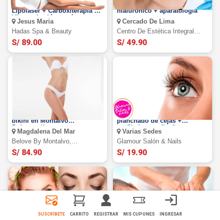
Lipoescultura sin cirugía:
Limpieza facial con acido
Lipolaser + Carboxiterapía +
hialuronico + aparatología
Ultracavitación y más en
Jesus Maria
Cercado De Lima
Hadas Spa
Hadas Spa & Beauty
Centro De Estética Integral
Elein
S/ 89.00
S/ 49.90
Depilación de cejas, axilas y
Rizado de pestañas +
bikini en Montalvo
planchado de cejas +
Bolognesi!
perfilado con diseño +
Magdalena Del Mar
Varias Sedes
manicure
Belove By Montalvo,
Glamour Salón & Nails
Magdalena.
S/ 84.90
S/ 19.90
SUSCRÍBETE
CARRITO
REGISTRAR
MIS CUPONES
INGRESAR