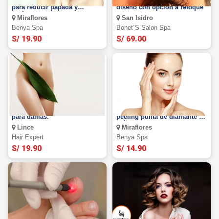
3 sesiones de tratamiento
Cejas 9D microblading +
para reducir papada y
diseño con opción a retoque
cachetes.
Miraflores
San Isidro
Benya Spa
Bonet´s Salon Spa
S/ 19.90
S/ 69.00
Depilación brasilera completa
Limpieza facial profunda +
para damas.
peeling punta de diamante y
más
Lince
Miraflores
Hair Expert
Benya Spa
S/ 19.90
S/ 14.90