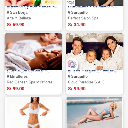
Plasma Rico en Plaquetas +
Tratamiento de keratina
activador de ADN + facial +
Hidrolizada + Cepillado +
velo de colágeno
serum reparador
San Borja
Surquillo
Arte Y Belleza
Perfect Salon Spa
S/ 69.90
S/ 34.90
Spa Romántico para 2
Spa Mamá, Papá e Hija / 45
Hidratación Corporal +
min de Masajes + Piedras
Madero Terapia + Limpieza
Calientes + Bebidas y Mucho
Miraflores
Surquillo
Facial y Más
Más con Cloud Spa.
Red Ganesh Spa Miraflores
Cloud Paradise S.a.c.
S/ 99.00
S/ 99.90