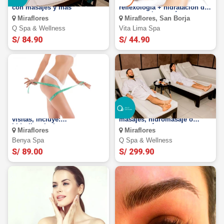
Full day Spa para uno o dos
Terapia antiestrés +
con masajes y más
reflexología + hidratación de
manos y pies y más.
Miraflores
Miraflores, San Borja
Q Spa & Wellness
Vita Lima Spa
S/ 84.90
S/ 44.90
Lipoescultura sin cirugía en 6
Full day Spa parejas con
visitas, incluye:
masajes, hidromasaje o
hidrolipoclasia,
sauna y más
Miraflores
Miraflores
ultracavitación y más.
Benya Spa
Q Spa & Wellness
S/ 89.00
S/ 299.90