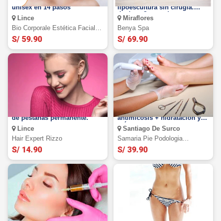
Limpieza facial profunda
6 visitas de Tratamientos de
unisex en 14 pasos
lipoescultura sin cirugía.
¡Incluye 3 zonas!
Lince
Miraflores
Bio Corporale Estética Facial Y
Benya Spa
Corporal
S/ 59.90
S/ 69.90
¡Pestañas perfectas! !Rizado
Podología integral +
de pestañas permanente.
antimicosis + hidratación y
más
Lince
Santiago De Surco
Hair Expert Rizzo
Samaria Pie Podologia
Profesional
S/ 14.90
S/ 39.90