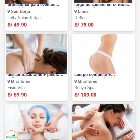
SAN BORJA: Maquillaje
Laceado americano a todo
profesional para eventos
largo de cabello en D' Blue
especiales
¡Liso total!
San Borja
Lince
Letty Salon & Spa
D Blue
S/ 49.90
S/ 79.00
Masaje relajante y/o
10 visitas de liporeductor en
descontracturante + piedras
cuerpo completo +
calientes, compresas,
levantamiento de glúteos y
Miraflores
Miraflores
reflexología y más
más.
Fisio Vital
Benya Spa
S/ 59.90
S/ 109.00