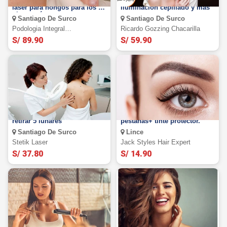
5 sesiones de tratamiento
Mechas balayage o
láser para hongos para los 2
iluminación cepillado y más
pies y más.
Santiago De Surco
Santiago De Surco
Podologia Integral
Ricardo Gozzing Chacarilla
Especializada
S/ 89.90
S/ 59.90
Láser CO2 fraccionado para
Rizado permanente de
retirar 5 lunares
pestañas+ tinte protector.
Santiago De Surco
Lince
Stetik Laser
Jack Styles Hair Expert
S/ 37.80
S/ 14.90