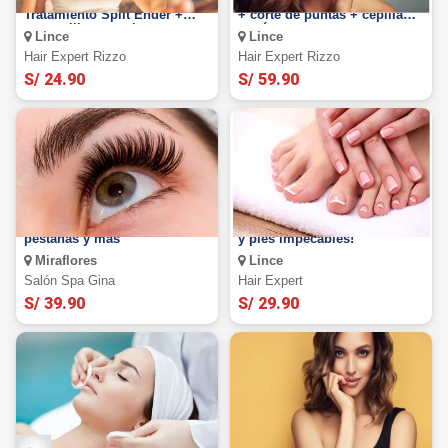
¡Adiós horquillas!
Tinte completo + iluminación
Tratamiento Split Ender +
+ corte de puntas + cepillado
mascarilla + trat. bruma y
y más.
Lince
Lince
más.
Hair Expert Rizzo
Hair Expert Rizzo
S/ 24.90
S/ 59.90
Miraflores: Extensiones de
Manicure y pedicure. ¡Manos
pestañas y más
y pies impecables!
Miraflores
Lince
Salón Spa Gina
Hair Expert
S/ 39.90
S/ 29.90