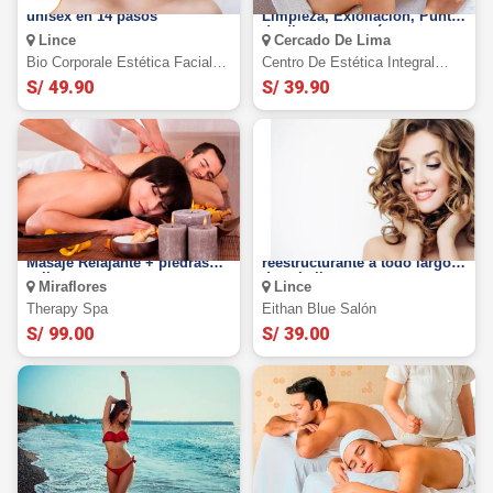
Limpieza facial profunda
Exfoliación de espalda:
unisex en 14 pasos
Limpieza, Exfoliación, Punta
de diamante y más
Lince
Cercado De Lima
Bio Corporale Estética Facial Y
Centro De Estética Integral
Corporal
Elein
S/ 49.90
S/ 39.90
Masaje descontracturante +
tratamiento capilar
Masaje Relajante + piedras
reestructurante a todo largo
calientes y mas
de cabello
Miraflores
Lince
Therapy Spa
Eithan Blue Salón
S/ 99.00
S/ 39.00