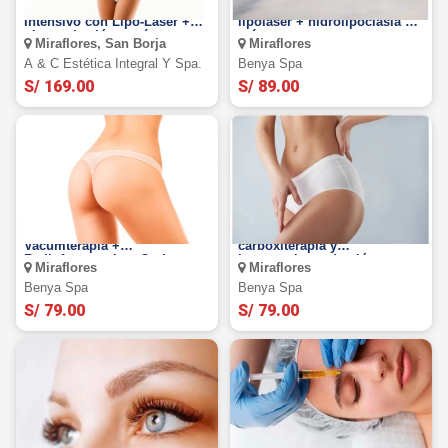
Tratamiento Reductor
Tratamiento reductor con
Intensivo con Lipo-Láser +
lipoláser + hidrolipoclasia y
ultracavitación y más
más.
Miraflores, San Borja
Miraflores
A & C Estética Integral Y Spa.
Benya Spa
S/ 169.00
S/ 89.00
Moldeado de glúteos:
Liporeductor: lipoláser +
Vacumterapia +
carboxiterapia y
Radiofrecuencia + Ondas
levantamiento de glúteos y
Miraflores
Miraflores
Rusas + Carboxiterapia y
más
más.
Benya Spa
Benya Spa
S/ 79.00
S/ 79.00