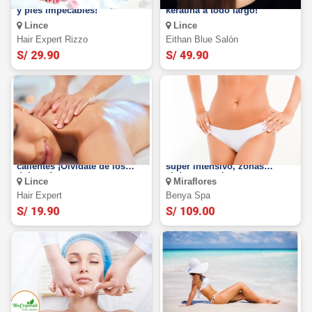
Manicure y pedicure. ¡Manos
¡Alisado brasilero con
y pies impecables!
keratina a todo largo!
Lince
Lince
Hair Expert Rizzo
Eithan Blue Salón
S/ 29.90
S/ 49.90
Masaje relajante con piedras
10 sesiones de Liporeductor
calientes ¡Olvídate de los
super intensivo, zonas
dolores!
abdomen y cintura.
Lince
Miraflores
Hair Expert
Benya Spa
S/ 19.90
S/ 109.00