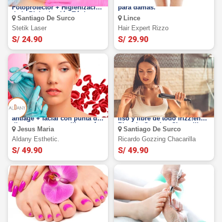
Plasma Rico en Plaquetas +
Depilación brasilera completa
Fotoprotector + Higienización
para damas.
de la Piel + Loción Tónica en
Santiago De Surco
Lince
Stetik Laser
Stetik Laser
Hair Expert Rizzo
S/ 24.90
S/ 29.90
PRP para rostro y escote +
¡Luce un cabello totalmente
antiage + facial con punta de
liso y libre de todo frizz!en
diamante + mascarilla y más
Ricardo Gozzing Chacarilla.
Jesus Maria
Santiago De Surco
Aldany Esthetic.
Ricardo Gozzing Chacarilla
S/ 49.90
S/ 49.90