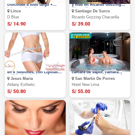
Tratamiento capilar de
Tinte completo + hidratación
chocolate a todo largo +
y más en Ricardo Gozzing
infrarojo¡Cabello super
Chacarilla.
Lince
Santiago De Surco
brilloso!
D Blue
Ricardo Gozzing Chacarilla
S/ 14.90
S/ 39.00
Adelgazar con FULL BODY
Plan perfecto para 2: Sauna,
en 6 Sesiones, con Lipolaser
cámara de vapor, cámara
+ Hidrolipoclasia y más
seca, ducha española y más
Jesus Maria
San Martin De Porres
Aldany Esthetic.
Hotel New Lima
S/ 50.80
S/ 55.00