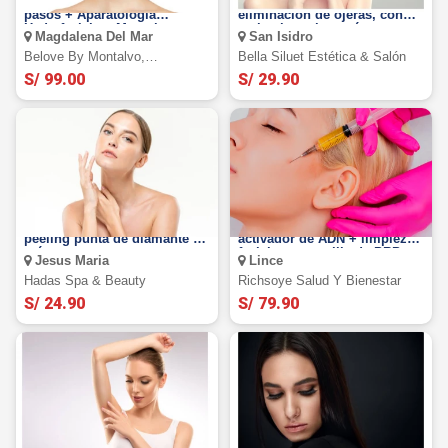
Limpieza Facial Unisex en 15
¡Adiós ojeras! Tratamiento de
pasos + Aparatología
eliminación de ojeras, con
Hydrafacial en Montalvo
carboxiterapia y más.
Magdalena Del Mar
San Isidro
Bolognesi!
Belove By Montalvo,
Bella Siluet Estética & Salón
Magdalena.
S/ 99.00
S/ 29.90
Limpieza facial profunda +
Plasma Rico en Plaquetas +
peeling punta de diamante y
activador de ADN + limpieza
más
facial + mascarilla de PRP y
Jesus Maria
Lince
más
Hadas Spa & Beauty
Richsoye Salud Y Bienestar
S/ 24.90
S/ 79.90