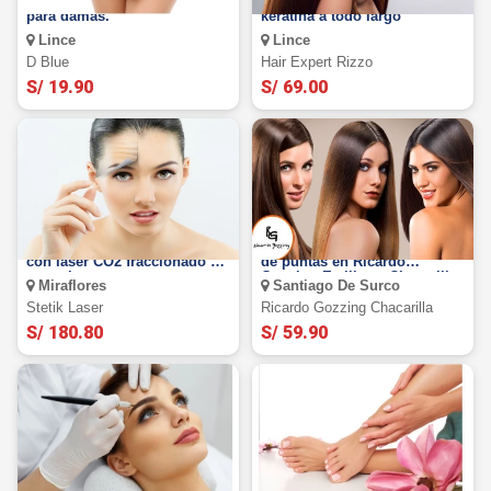
Depilación brasilera completa
Alisado brasilero con
para damas.
keratina a todo largo
Lince
Lince
D Blue
Hair Expert Rizzo
S/ 19.90
S/ 69.00
Rejuvenecimiento full face
Alisado Gold Keratin + corte
con láser CO2 fraccionado +
de puntas en Ricardo
consulta
Gozzing Estilistas Chacarilla
Miraflores
Santiago De Surco
Stetik Laser
Ricardo Gozzing Chacarilla
S/ 180.80
S/ 59.90