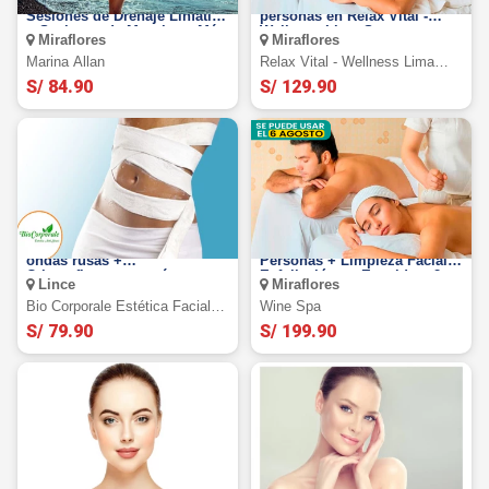
Sesiones de Dermopulido +
Day Spa + facial para 2
Sesiones de Drenaje Linfático
personas en Relax Vital -
+ Sesiones de Masajes y Más
Wellness Lima Spa
Miraflores
Miraflores
Miraflores.
Marina Allan
Relax Vital - Wellness Lima
Spa Miraflores
S/ 84.90
S/ 129.90
Yesoterapia con lipoláser +
Masaje Relajante para 2
ondas rusas +
Personas + Limpieza Facial +
Crioreafirmante y más
Exfoliación en Espalda + 2
Lince
Miraflores
Copas de Vino con Wine Spa
Bio Corporale Estética Facial Y
Wine Spa
Corporal
S/ 79.90
S/ 199.90