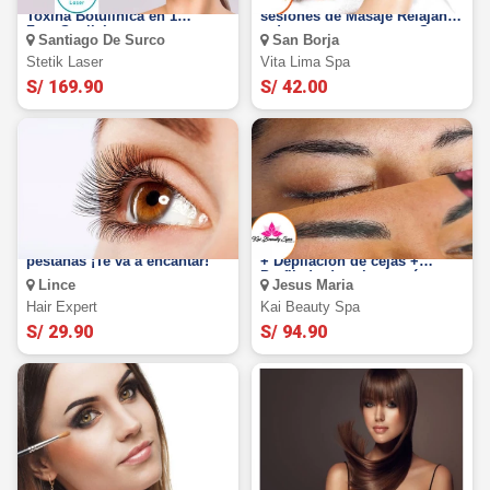
20 Unidades de Aplicación de
VITA LIMA SPA: 1 o 3
Toxina Botulínica en 1
sesiones de Masaje Relajante
ZonaStetik Laser
y descontracturante en San
Santiago De Surco
San Borja
Borja
Stetik Laser
Vita Lima Spa
S/ 169.90
S/ 42.00
Rizado permanente de
Microblading 3D + Visagismo
pestañas ¡Te va a encantar!
+ Depilación de cejas +
Perfilado de cejas y más
Lince
Jesus Maria
Hair Expert
Kai Beauty Spa
S/ 29.90
S/ 94.90