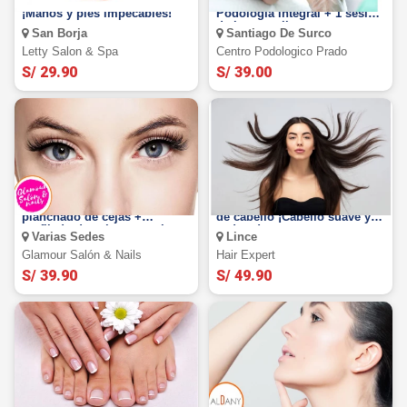
Manicure y pedicure OPI.
PODOLOGIA INTEGRAL:
¡Manos y pies impecables!
Podología integral + 1 sesión
de laser antihongos con
San Borja
Santiago De Surco
exfoliación y más
Letty Salon & Spa
Centro Podologico Prado
S/ 29.90
S/ 39.00
Lifting de pestañas +
Baño de Keratina a todo largo
planchado de cejas +
de cabello ¡Cabello suave y
perfilado de cejas + manicure
sedoso!
Varias Sedes
Lince
Glamour Salón & Nails
Hair Expert
S/ 39.90
S/ 49.90