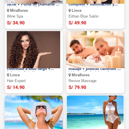
Limpieza facial : Exfoliación
¡Cambia de look! Tinte
facial + Punta de Diamante +
completo + iluminación y
Masaje facial y Más
reacondicionamiento.
Miraflores
Lince
Wine Spa
Eithan Blue Salón
S/ 34.90
S/ 49.90
Tratamiento capilar de
Relaxing Spa para 1 o 2,
chocolate a todo largo +
masaje + piedras calientes +
infrarojo¡Cabello super
hidratación facial y más
Lince
Miraflores
brilloso!
Hair Expert
Revive Massage
S/ 14.90
S/ 79.90