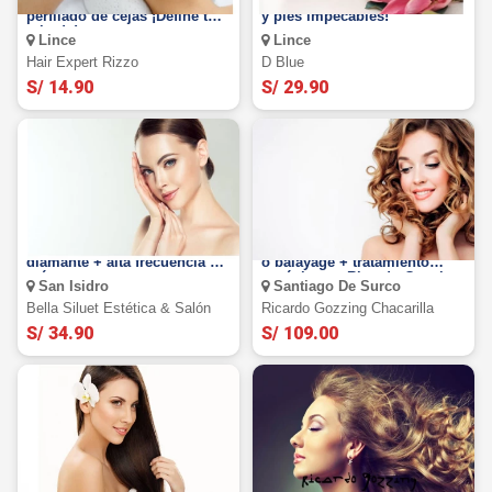
Diseño + planchado +
Manicure y pedicure. ¡Manos
perfilado de cejas ¡Define tu
y pies impecables!
mirada!
Lince
Lince
Hair Expert Rizzo
D Blue
S/ 14.90
S/ 29.90
Limpieza facial + punta de
Tinte completo + iluminación
diamante + alta frecuencia y
o balayage + tratamiento
más
orgánico en Ricardo Gozzing
San Isidro
Santiago De Surco
Bella Siluet Estética & Salón
Ricardo Gozzing Chacarilla
S/ 34.90
S/ 109.00