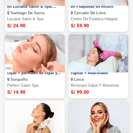
Rizado + Tintura de Pestañas
Aplicación de Plasma Rico
en Luciana Salón & Spa,
en Plaquetas en Rostro
Santiago de Surco
Santiago De Surco
Cercado De Lima
Luciana Salon & Spa
Centro De Estética Integral
Elein
S/ 24.90
S/ 59.90
Depilación + planchado de
Plasma rico en plaquetas
cejas + perfilado de cejas y
capilar + Reactivado
mas
Surquillo
Lince
Perfect Salon Spa
Richsoye Salud Y Bienestar
S/ 14.90
S/ 99.00