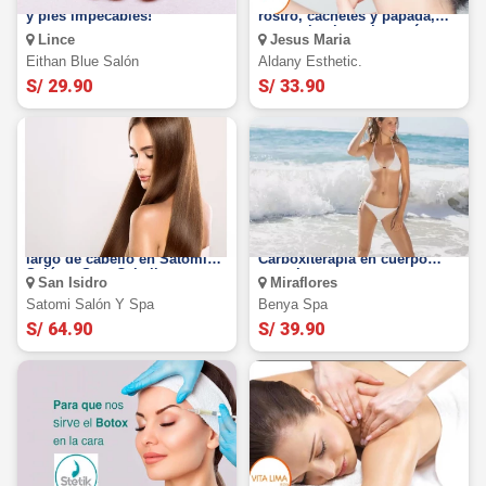
Manicure y pedicure. ¡Manos
3 visitas de afinamiento de
y pies impecables!
rostro, cachetes y papada,
con carboxiterapia y más
Lince
Jesus Maria
Eithan Blue Salón
Aldany Esthetic.
S/ 29.90
S/ 33.90
LACEADO ESPEJO para todo
10 visitas de Tratamientos de
largo de cabello en Satomi
Carboxiterapia en cuerpo
Salón y Spa ¡Cabello
completo.
San Isidro
Miraflores
radiante!
Satomi Salón Y Spa
Benya Spa
S/ 64.90
S/ 39.90