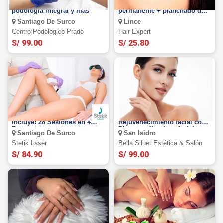
5 o 6 sesiones de láser +
¡Mirada impactante! Rizado
podología integral y más
permanente + planchado de
cejas
Santiago De Surco
Lince
Centro Podologico Prado
Hair Expert
S/ 99.00
S/ 25.80
Depilación Láser IPL,
Tratamiento de
Incluye: 28 Sesiones en 4
Rejuvenecimiento facial con
Zonas
Plasma + limpieza facial
Santiago De Surco
San Isidro
profunda + exfoliante y más
Stetik Laser
Bella Siluet Estética & Salón
S/ 84.90
S/ 99.00