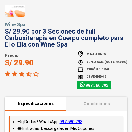
Wine Spa
S/ 29.90 por 3 Sesiones de full
Carboxiterapia en Cuerpo completo para
El o Ella con Wine Spa
MIRAFLORES
Precio
S/ 29.90
LUN. A SAB. (NO FERIADOS)
CUPÓN DIGITAL
23 VENDIDOS
997 580 793
Especificaciones
Condiciones
📲 ¿Dudas? WhatsApp
997 580 793
🎟️ Entradas: Descárgalas en Mis Cupones.